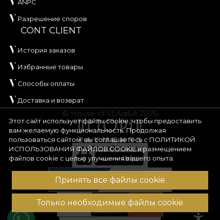
ANPC
Разрешение споров
CONT CLIENT
История заказов
Избранные товары
Способы оплаты
Доставка и возврат
© House of VLAdiLA 2026
Этот сайт использует файлы cookie, чтобы предоставить
вам желаемую функциональность. Продолжая
пользоваться сайтом, вы соглашаетесь с
ПОЛИТИКОЙ
ИСПОЛЬЗОВАНИЯ ФАЙЛОВ COOKIE
и размещением
файлов cookie с целью улучшения вашего опыта.
Принять все файлы cookie
Только необходимые файлы cookie