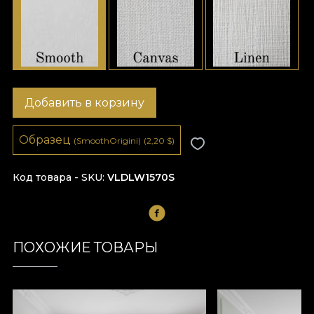
Добавить в корзину
Образец
(SmoothOrigini)
(2,20
$
)
Код товара - SKU
VLDLW1570S
ПОХОЖИЕ ТОВАРЫ