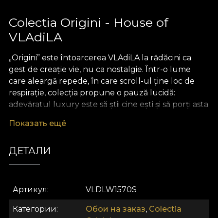
Colectia Origini - House of
VLAdiLA
„Origini” este întoarcerea VLAdiLA la rădăcini ca
gest de creație vie, nu ca nostalgie. Într-o lume
care aleargă repede, în care scroll-ul ține loc de
respirație, colecția propune o pauză lucidă:
adevăratul luxury este să știi cine ești și să porți asta
cu naturalețe. „Origini” leagă satul de odinioară de
Показать ещё
orașul de azi într-un singur fir coerent – identitatea
ta. Nu idealizăm trecutul și nu cosmetizăm tradiția;
ДЕТАЛИ
o aducem în prezent cu respect, curaj și un ochi
contemporan.
Inspirația vine din portul popular românesc și din
Артикул
VLDLW1570S
universul meșteșugurilor vechi: ii cusute cu
răbdare, textile ritualice, covoare de casă, fote și
Категории
Обои на заказ
,
Colectia
catrințe, motive geometrice și florale care au spus