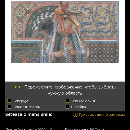
Переместите изображение, чтобы выбрать
нужную область.
Повернуть
Белый/Черный
Показать полосы
Линейка
Seteaza dimensiunile:
Руководство по замерам
Длина (максимум 1664cm)
Высота (макс 900cm)