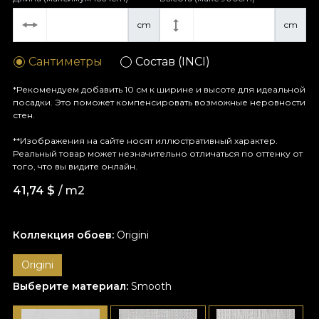
cm
cm
Сантиметры
Состав (INCI)
*Рекомендуем добавить 10 см к ширине и высоте для идеальной
посадки. Это поможет компенсировать возможные неровности
стен.
**Изображения на сайте носят иллюстративный характер.
Реальный товар может незначительно отличаться по оттенку от
того, что вы видите онлайн.
41,74
$
/ m2
Коллекция обоев:
Origini
Origini
Выберите материал:
Smooth