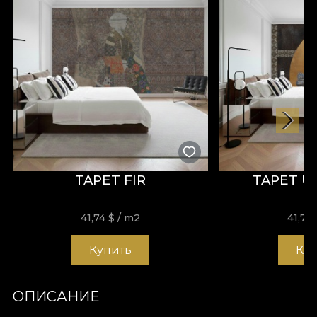
TAPET FIR
TAPET U
41,74
$
/ m2
41,74
Купить
Ку
ОПИСАНИЕ