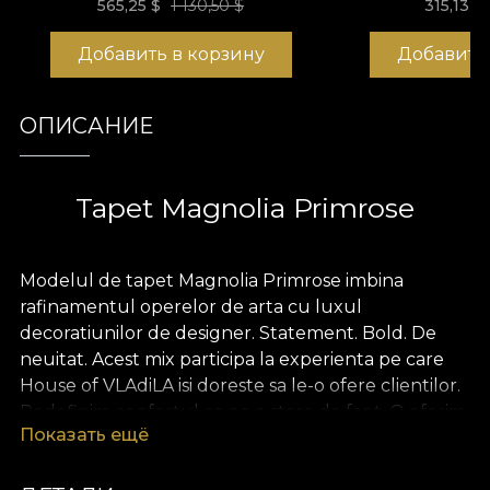
565,25
$
1 130,50 $
315,13
$
Добавить в корзину
Добавить
ОПИСАНИЕ
Tapet Magnolia Primrose
Modelul de tapet Magnolia Primrose imbina
rafinamentul operelor de arta cu luxul
decoratiunilor de designer. Statement. Bold. De
neuitat. Acest mix participa la experienta pe care
House of VLAdiLA isi doreste sa le-o ofere clientilor.
Redefinim confortul ca pe o stare de fapt. O oferim
Показать ещё
sub forma unor tapete unice, desenate de mana
de designeri dedicati.