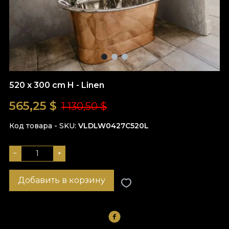
520 x 300 cm H - Linen
565,25
$
1 130,50 $
Код товара - SKU
VLDLW0427C520L
−
+
Добавить в корзину