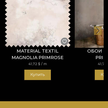
MATERIAL TEXTIL
ОБОИ M
MAGNOLIA PRIMROSE
PRI
41,72
$
/ m
41,72
Купить
Ку