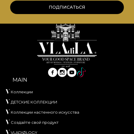
locuinței tale un aer de istorie, stabilitate și o
ПОДПИСАТЬСЯ
eleganță atemporală, inspirată de tradiția scoțiană.
MAIN
Коллекции
ДЕТСКИЕ КОЛЛЕКЦИИ
Коллекции настенного искусства
Создайте свой продукт
VLADIØLOGY