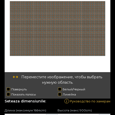
Переместите изображение, чтобы выбрать
нужную область.
Повернуть
Белый/Черный
Показать полосы
Линейка
Seteaza dimensiunile:
Руководство по замерам
Длина (максимум 1664cm)
Высота (макс 900cm)