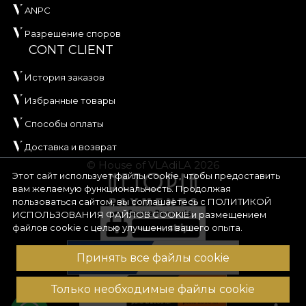
ANPC
Разрешение споров
CONT CLIENT
История заказов
Избранные товары
Способы оплаты
Доставка и возврат
© House of VLAdiLA 2026
Этот сайт использует файлы cookie, чтобы предоставить
вам желаемую функциональность. Продолжая
пользоваться сайтом, вы соглашаетесь с
ПОЛИТИКОЙ
ИСПОЛЬЗОВАНИЯ ФАЙЛОВ COOKIE
и размещением
файлов cookie с целью улучшения вашего опыта.
Принять все файлы cookie
Только необходимые файлы cookie