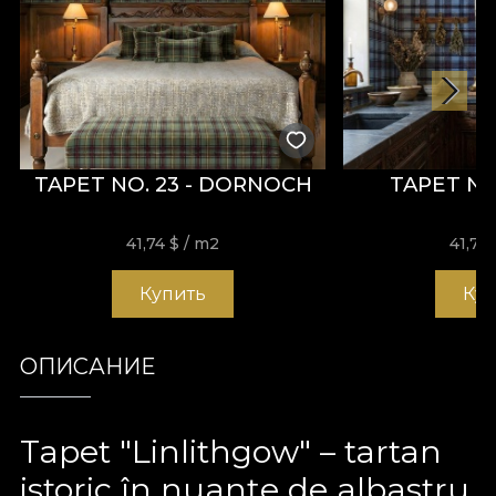
TAPET NO. 23 - DORNOCH
TAPET NO.
41,74
$
/ m2
41,74
Купить
Ку
ОПИСАНИЕ
Tapet "Linlithgow" – tartan
istoric în nuanțe de albastru