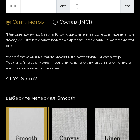
cm
cm
Сантиметры
Состав (INCI)
*Рекомендуем добавить 10 см к ширине и высоте для идеальной
посадки. Это поможет компенсировать возможные неровности
стен.
**Изображения на сайте носят иллюстративный характер.
Реальный товар может незначительно отличаться по оттенку от
того, что вы видите онлайн.
41,74
$
/ m2
Выберите материал:
Smooth