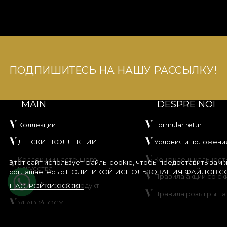
ПОДПИШИТЕСЬ НА НАШУ РАССЫЛКУ!
MAIN
DESPRE NOI
Коллекции
Formular retur
ДЕТСКИЕ КОЛЛЕКЦИИ
Условия и положени
Коллекции настенного
Конфиденциальност
Этот сайт использует файлы cookie, чтобы предоставить вам
искусства
соглашаетесь с
ПОЛИТИКОЙ ИСПОЛЬЗОВАНИЯ ФАЙЛОВ CO
Правила акции со ск
Создайте свой продукт
НАСТРОЙКИ COOKIE
Правила розыгрыша
VLADIØLOGY
Политика использов
Контакты
файлов cookie