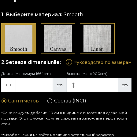
Выберите материал:
Smooth
Seteaza dimensiunile:
Руководство по замерам
Длина (максимум 1664cm)
Высота (макс 900cm)
cm
cm
Сантиметры
Состав (INCI)
*Рекомендуем добавить 10 см к ширине и высоте для идеальной
посадки. Это поможет компенсировать возможные неровности
стен.
**Изображения на сайте носят иллюстративный характер.