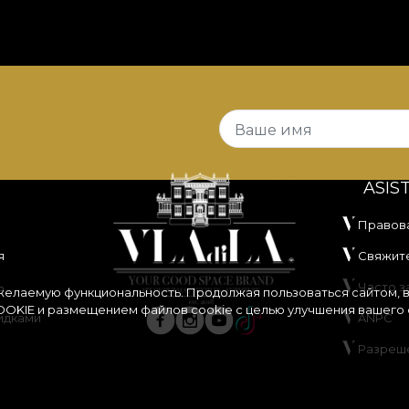
Ваше имя
ASIS
Правов
я
Свяжите
ь
Часто 
 желаемую функциональность. Продолжая пользоваться сайтом, 
OKIE
и размещением файлов cookie с целью улучшения вашего 
идками
ANPC
Разреш
ания