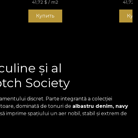
41,72
$
/ m2
41,72
Купить
Куп
line și al
otch Society
namentului discret. Parte integrantă a colecției
titoare, dominată de tonuri de
albastru denim, navy
 să imprime spațiului un aer nobil, stabil și extrem de