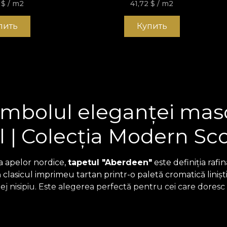
2
$
/ m2
41,72
$
/ m2
пить
Купить
mbolul eleganței mascu
 | Colecția Modern Sc
ea apelor nordice,
tapetul "Aberdeen"
este definiția rafi
clasicul imprimeu tartan printr-o paletă cromatică liniș
 bej nisipiu. Este alegerea perfectă pentru cei care doresc
weed"