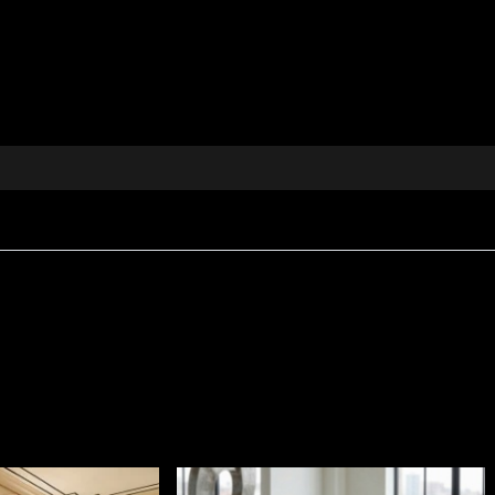
țională a detaliilor. Imprimeul nu este doar un simplu jo
ură complexă de fire întrețesute, creând o iluzie optică 
iditatea pereților goi.
 De la living la baie
 carouri
în moduri creative și neașteptate:
al, îndrăznește să asortezi tapetul cu o canapea în ace
 o podea din lemn masiv și covoare orientale monocrome, 
ă o baie banală într-un sanctuar de tip "boutique hotel
iile din alamă patinată sau auriu, evidențiind arhitectura a
erfect între tradiție și design contemporan în locuința t