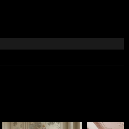
c de culori, ci o reproducere fidelă a
texturii de lână
de "perete îmbrăcat în stofă". Acest efect adaugă
lași imprimeu tartan, așa cum sugerează designerii
creează un spațiu de relaxare fluid și sofisticat.
". Nuanțele sale reci de albastru contrastează superb
rcadelor și a nișelor.
a.