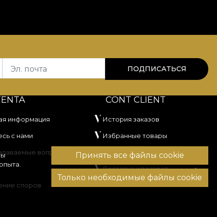
Эл. почта
ПОДПИСАТЬСЯ
TENTA
CONT CLIENT
ая информация
История заказов
сь с нами
Избранные товары
задаваемые вопросы
Способы оплаты
Принять все файлы cookie
вы
опыта.
Доставка и возврат
Только необходимые файлы cookie
ение споров