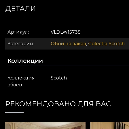
ДЕТАЛИ
Ceea ce distinge tapetul Aberdeen este calitatea excep
țesută
. Privit de aproape, modelul dezvăluie o struct
căldură imediată oricărei încăperi și absoarbe vizual rig
Артикул
VLDLW1573S
Versatilitate surprinzătoare:
Категории
Обои на заказ
,
Colectia Scotch
Designul echilibrat permite utilizarea acestui
tapet în
Коллекции
Living "Tone-sur-Tone":
Pentru un efect curatori
noștri. Această abordare maximalistă, temperată de
Băi cu personalitate:
Tapetul Aberdeen transform
Коллекция
Scotch
cu plăcile din travertin sau piatră bej și cu accesor
обоев
Alege tapetul
"Aberdeen"
pentru a aduce echilibrul p
РЕКОМЕНДОВАНО ДЛЯ ВАС