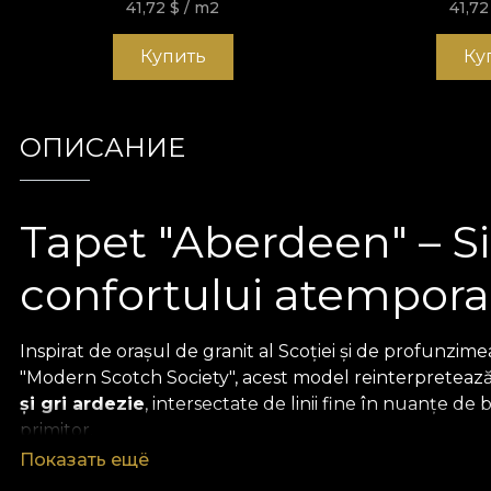
41,72
$
/ m2
41,7
Купить
Ку
ОПИСАНИЕ
Tapet "Aberdeen" – Si
confortului atemporal
Inspirat de orașul de granit al Scoției și de profunzim
"Modern Scotch Society", acest model reinterpretează 
și gri ardezie
, intersectate de linii fine în nuanțe de
primitor.
Показать ещё
Textură vizuală de stofă "t