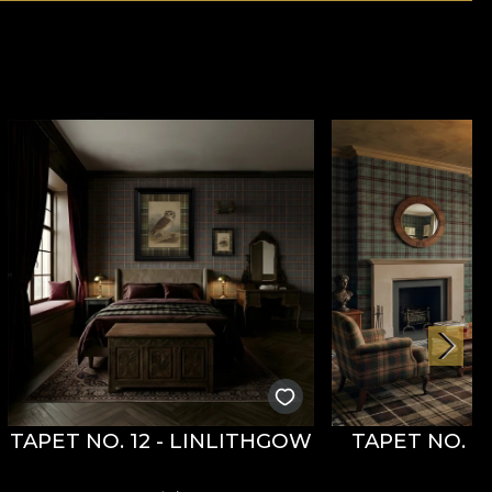
TAPET NO. 12 - LINLITHGOW
TAPET NO. 1