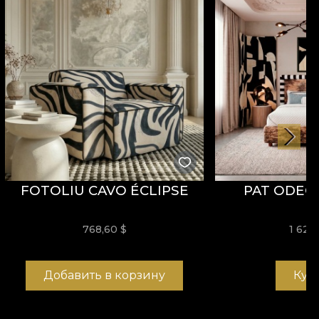
FOTOLIU CAVO ÉCLIPSE
PAT ODEO
768,60
$
1 625
Добавить в корзину
Куп