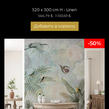
520 x 300 cm H - Linen
566,79
$
1 133,59 $
Добавить в корзину
-50%