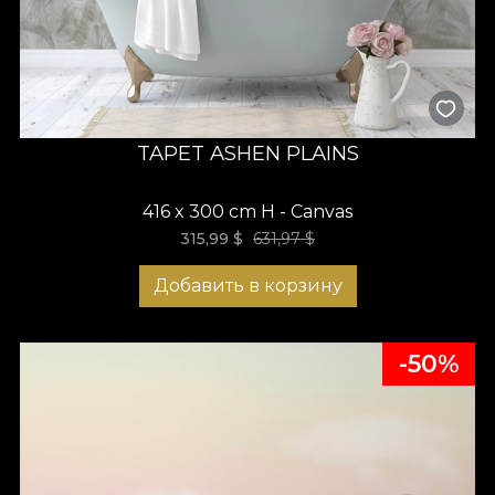
TAPET ASHEN PLAINS
416 x 300 cm H - Canvas
315,99
$
631,97
$
Добавить в корзину
-50%