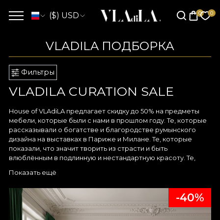
($) USD
VLADILA ПОДБОРКА
Фильтры
VLADILA CURATION SALE
House of VLAdiLA предлагает скидку до 50% на предметы
мебели, которые были с нами в прошлом году. Те, которые
рассказывали о богатстве и благородстве румынского
дизайна на выставках в Париже и Милане. Те, которые
показали, что значит творить из страсти и быть
влюблённым в подлинную и нестандартную красоту. Те,
которые поддерживали нас в моменты праздника, стали
Показать ещё
героями недавних интервью и предметом восхищения всех
наших посетителей.
-40%
Те, которые наполнили нашу историю своим шармом и
элегантностью, и которые мы выбрали, чтобы передать её