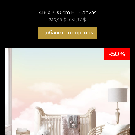
416 x 300 cm H - Canvas
315,99
$
631,97
$
Добавить в корзину
-50%