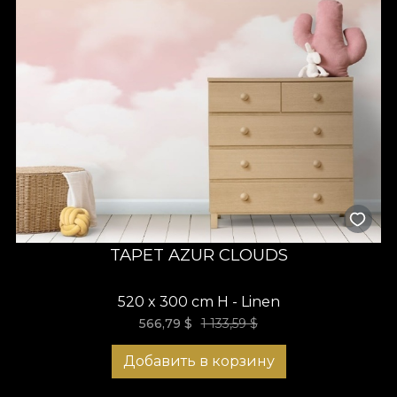
TAPET AZUR CLOUDS
520 x 300 cm H - Linen
566,79
$
1 133,59 $
Добавить в корзину