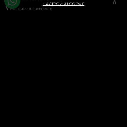
НАСТРОЙКИ COOKIE
Конфиденциальность
Правила акции со скидками
Правила розыгрыша
Политика использования файлов cookie
Карта сайта
ASISTENTA
Правовая информация
Свяжитесь с нами
Часто задаваемые вопросы
ANPC
Разрешение споров
CONT CLIENT
История заказов