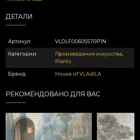
вдохновлённую природой, и изысканный
дизайн.
ДЕТАЛИ
Артикул
VLDLF00605570P1N
Категории
Произведения искусства
,
Plants
Бренд
House of VLAdiLA
РЕКОМЕНДОВАНО ДЛЯ ВАС