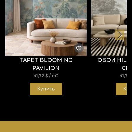
TAPET BLOOMING
ОБОИ HILL
PAVILION
CR
41,72
$
/ m2
41,72
Купить
Ку