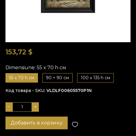
153,72
$
Dimensiune:
55 x 70 h см
55 x 70 h см
90 × 90 см
100 x 135 h см
Код товара - SKU
VLDLF00605570P1N
−
+
Добавить в корзину