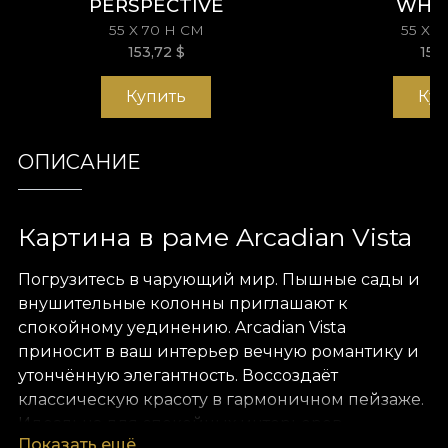
PERSPECTIVE
WHI
55 X 70 H СМ
55 X 
153,72
$
153
Купить
Ку
ОПИСАНИЕ
Картина в раме Arcadian Vista
Погрузитесь в чарующий мир. Пышные сады и
внушительные колонны приглашают к
спокойному уединению. Arcadian Vista
приносит в ваш интерьер вечную романтику и
утончённую элегантность. Воссоздаёт
классическую красоту в гармоничном пейзаже.
Идеальна для спокойных интерьеров.
Показать ещё
Подходит тем, кто ценит роскошь,