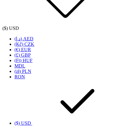
($) USD
(د.إ) AED
(Kč) CZK
(€) EUR
(£) GBP
(Ft) HUF
MDL
(zł) PLN
RON
($) USD