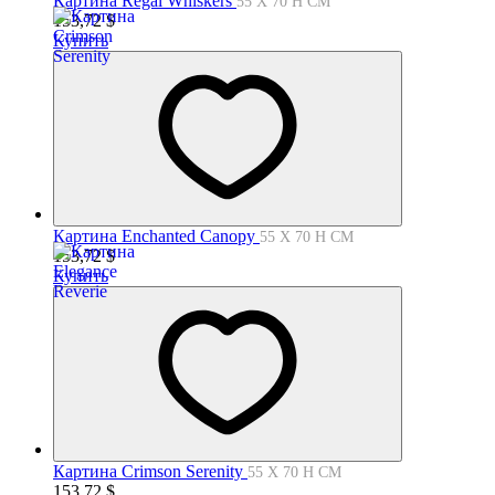
Картина Regal Whiskers
55 X 70 H СМ
153,72
$
Купить
Картина Enchanted Canopy
55 X 70 H СМ
153,72
$
Купить
Картина Crimson Serenity
55 X 70 H СМ
153,72
$