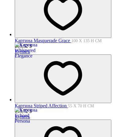
Картина Masquerade Grace
100 X 135 H СМ
263,52
$
Купить
Картина Striped Affection
55 X 70 H СМ
153,72
$
Купить