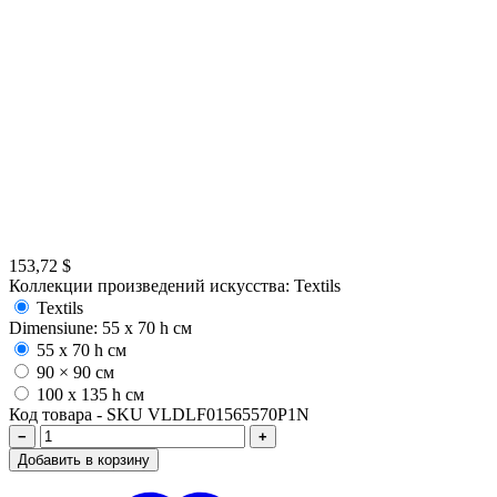
153,72
$
Коллекции произведений искусства:
Textils
Textils
Dimensiune:
55 x 70 h см
55 x 70 h см
90 × 90 см
100 x 135 h см
Код товара - SKU
VLDLF01565570P1N
−
+
Добавить в корзину