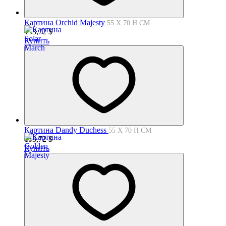
Картина Orchid Majesty
55 X 70 H СМ
153,72
$
Купить
Картина Dandy Duchess
55 X 70 H СМ
153,72
$
Купить