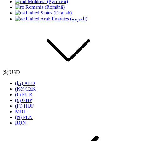
Moldova (Русский)
Romania (Română)
United States (English)
United Arab Emirates (العربية)
($) USD
(د.إ) AED
(Kč) CZK
(€) EUR
(£) GBP
(Ft) HUF
MDL
(zł) PLN
RON