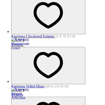
Картина Checkered Enigma
55 X 70 H СМ
153,72
$
Купить
Картина Veiled Muse
100 X 135 H СМ
263,52
$
Купить