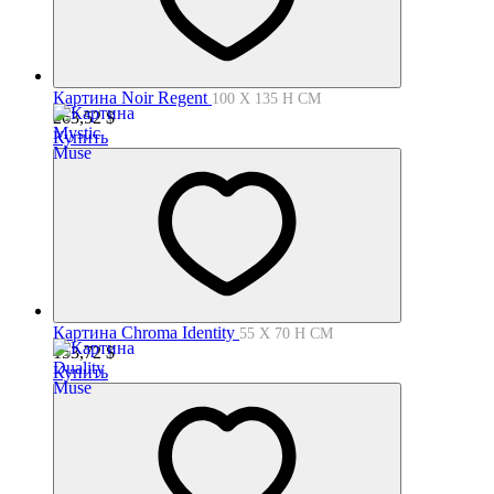
Картина Noir Regent
100 X 135 H СМ
263,52
$
Купить
Картина Chroma Identity
55 X 70 H СМ
153,72
$
Купить