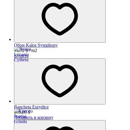
Обои Kalos Symphony
41,72
$
/ m2
Купить
Bancheta Eurydice
549,00
$
Добавить в корзину