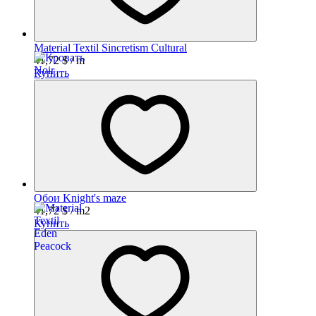
Material Textil Sincretism Cultural
41,72
$
/ m
Купить
Обои Knight's maze
41,72
$
/ m2
Купить