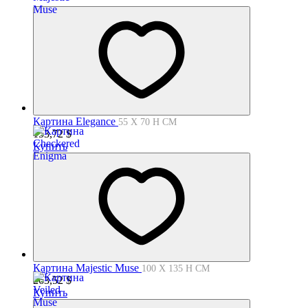
Картина Elegance
55 X 70 H СМ
153,72
$
Купить
Картина Majestic Muse
100 X 135 H СМ
263,52
$
Купить