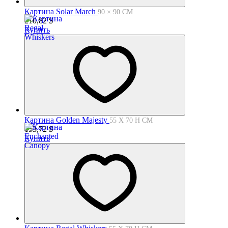
Картина Solar March
90 × 90 СМ
210,82
$
Купить
Картина Golden Majesty
55 X 70 H СМ
153,72
$
Купить