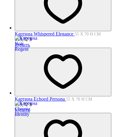
Картина Whispered Elegance
55 X 70 H СМ
153,72
$
Купить
Картина Echoed Persona
55 X 70 H СМ
153,72
$
Купить