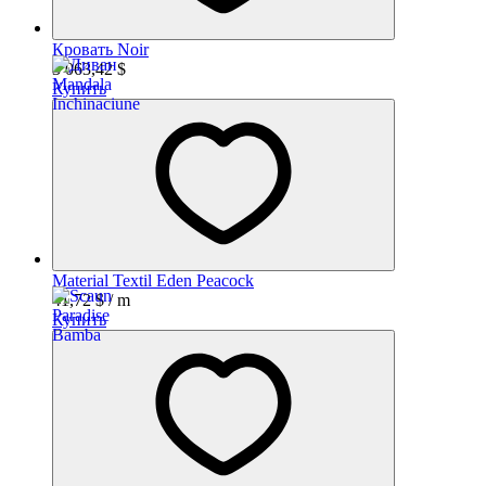
Кровать Noir
3 063,42 $
Купить
Material Textil Eden Peacock
41,72
$
/ m
Купить