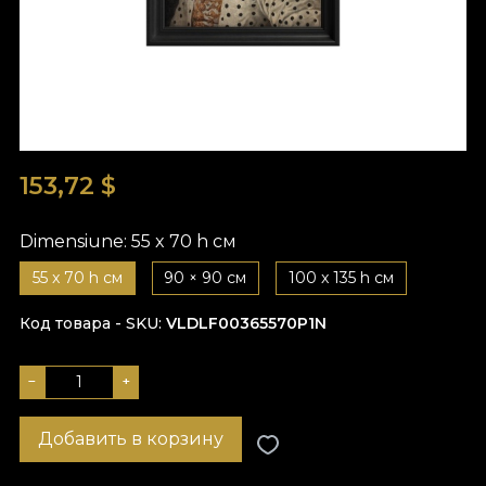
153,72
$
Dimensiune:
55 x 70 h см
55 x 70 h см
90 × 90 см
100 x 135 h см
Код товара - SKU
VLDLF00365570P1N
−
+
Добавить в корзину