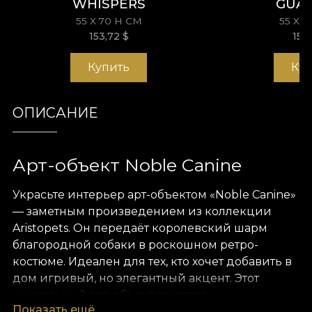
WHISPERS
GUA
55 X 70 H СМ
55 X 
153,72
$
153
Купить
Ку
ОПИСАНИЕ
Арт-объект Noble Canine
Украсьте интерьер арт-объектом «Noble Canine»
— заметным произведением из коллекции
Aristopets. Он передаёт королевский шарм
благородной собаки в роскошном ретро-
костюме. Идеален для тех, кто хочет добавить в
дом игривый, но элегантный акцент. Этот
уникальный арт-объект сочетает
Показать ещё
аристократическую утончённость с игривым