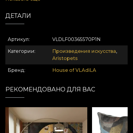
характером и станет центральным элементом в
эклектичных и классических интерьерах.
ДЕТАЛИ
Артикул
VLDLF00365570P1N
Категории
Произведения искусства
,
Aristopets
Бренд
House of VLAdiLA
РЕКОМЕНДОВАНО ДЛЯ ВАС