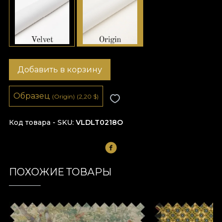
Добавить в корзину
Образец
(Origin)
(2,20
$
)
Код товара - SKU
VLDLT0218O
ПОХОЖИЕ ТОВАРЫ