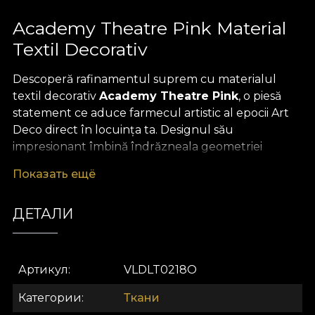
Academy Theatre Pink Material
Textil Decorativ
Descoperă rafinamentul suprem cu materialul
textil decorativ
Academy Theatre Pink
, o piesă
statement ce aduce farmecul artistic al epocii Art
Deco direct în locuința ta. Designul său
impresionant îmbină îndrăzneala geometriei
abstracte cu eleganța formelor stilizate, într-un
Показать ещё
echilibru perfect între opulență și subtilitate.
Paleta cromatică roz pudrat, completată de
ДЕТАЛИ
accente sofisticate, transformă orice spațiu într-o
veritabilă scenă inspirată de atmosfera marilor
teatre și petreceri glamour ale anilor ’20.
Артикул
VLDLT0218O
Versatilitatea acestui
material textil premium
te
invită să explorezi noi dimensiuni ale creativității în
Категории
Ткани
designul interior
. Fie că îl utilizezi pentru draperii