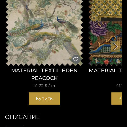
MATERIAL TEXTIL EDEN
MATERIAL TE
PEACOCK
41,72
$
/ m
41,7
Купить
Ку
ОПИСАНИЕ