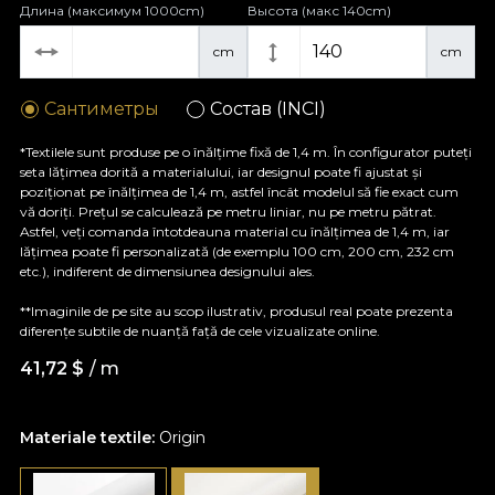
Длина (максимум 1000cm)
Высота (макс 140cm)
cm
cm
Сантиметры
Состав (INCI)
*Textilele sunt produse pe o înălțime fixă de 1,4 m. În configurator puteți
seta lățimea dorită a materialului, iar designul poate fi ajustat și
poziționat pe înălțimea de 1,4 m, astfel încât modelul să fie exact cum
vă doriți. Prețul se calculează pe metru liniar, nu pe metru pătrat.
Astfel, veți comanda întotdeauna material cu înălțimea de 1,4 m, iar
lățimea poate fi personalizată (de exemplu 100 cm, 200 cm, 232 cm
etc.), indiferent de dimensiunea designului ales.
**Imaginile de pe site au scop ilustrativ, produsul real poate prezenta
diferențe subtile de nuanță față de cele vizualizate online.
41,72
$
/ m
Materiale textile:
Origin