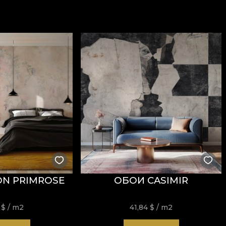
300 g/mp
, ceea ce îi oferă consistență și o prezență vizu
ăți
Fire Retardant
, fiind potrivit atât pentru utilizare r
i
REACH
.
stență la uzură, având
60.000 rubs
la testul de abraziun
ormitatea la testul de inflamabilitate tip țigară.
N PRIMROSE
ОБОИ CASIMIR
usă, fără înălbire, fără stoarcere prin răsucire, fără usc
4
$
/ m2
41,84
$
/ m2