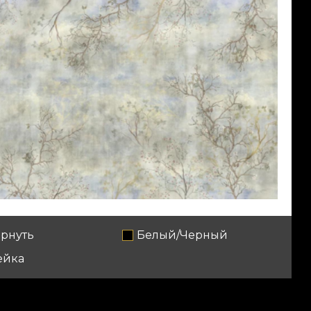
рнуть
Белый/Черный
ейка