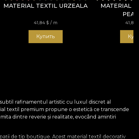
MATERIAL TEXTIL URZEALA
MATERIAL T
PEA
41,84
$
/ m
41,84
Купить
Куп
btil rafinamentul artistic cu luxul discret al
rial textil premium propune o estetică ce transcende
mita dintre reverie și realitate, evocând amintiri
ii de tip boutique. Acest material textil decorativ