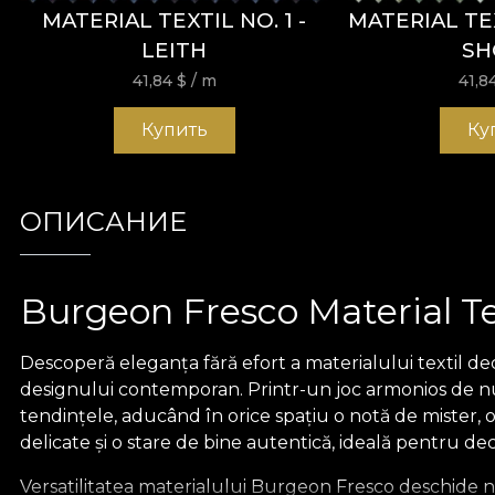
MATERIAL TEXTIL NO. 1 -
MATERIAL TE
LEITH
SH
41,84
$
/ m
41,8
Купить
Ку
ОПИСАНИЕ
Burgeon Fresco Material Te
Descoperă eleganța fără efort a materialului textil de
designului contemporan. Printr-un joc armonios de nu
tendințele, aducând în orice spațiu o notă de mister, opt
delicate și o stare de bine autentică, ideală pentru deco
Versatilitatea materialului Burgeon Fresco deschide n