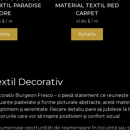
XTIL PARADISE
MATERIAL TEXTIL RED
ORE
CARPET
4
$
/ m
41,84
$
/ m
пить
Купить
xtil Decorativ
corativ Burgeon Fresco – o piesă statement ce reunește su
anțe pastelate și forme picturale abstracte, acest mate
imism și serenitate. Fiecare detaliu pare să jubileze la li
rurile care vor să inspire pozitivism și confort vizual.
umeroase oportunități de reamenajare în locuință sau spaț