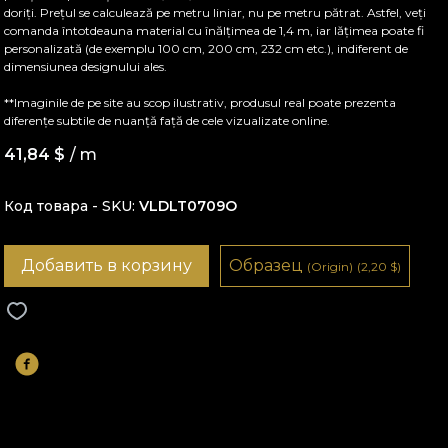
doriți. Prețul se calculează pe metru liniar, nu pe metru pătrat. Astfel, veți
comanda întotdeauna material cu înălțimea de 1,4 m, iar lățimea poate fi
personalizată (de exemplu 100 cm, 200 cm, 232 cm etc.), indiferent de
dimensiunea designului ales.
**Imaginile de pe site au scop ilustrativ, produsul real poate prezenta
diferențe subtile de nuanță față de cele vizualizate online.
41,84
$
/ m
Код товара - SKU
VLDLT0709O
Добавить в корзину
Образец
(Origin)
(2,20
$
)