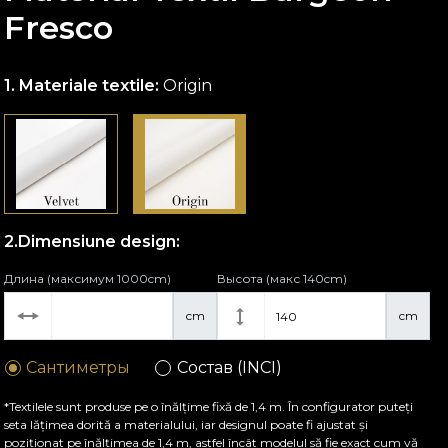
Fresco
Materiale textile:
Origin
Dimensiune design:
Длина (максимум 1000cm)
Высота (макс 140cm)
cm
cm
Сантиметры
Состав (INCI)
*Textilele sunt produse pe o înălțime fixă de 1,4 m. În configurator puteți
seta lățimea dorită a materialului, iar designul poate fi ajustat și
poziționat pe înălțimea de 1,4 m, astfel încât modelul să fie exact cum vă