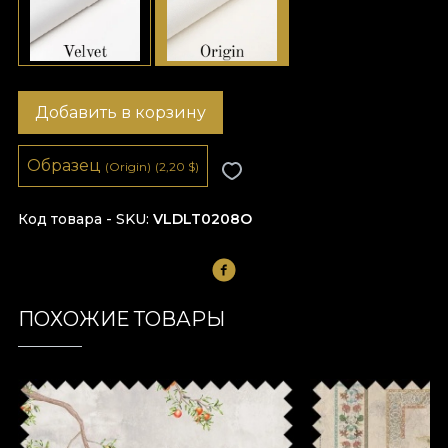
Добавить в корзину
Образец
(Origin)
(2,20
$
)
Код товара - SKU
VLDLT0208O
ПОХОЖИЕ ТОВАРЫ