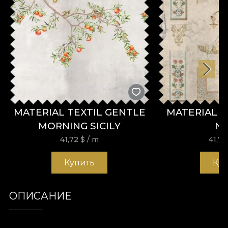
MATERIAL TEXTIL GENTLE
MATERIAL T
MORNING SICILY
N
41,72
$
/ m
41,7
Купить
Ку
ОПИСАНИЕ