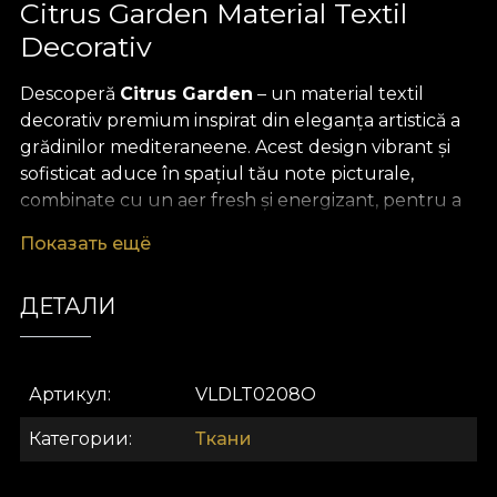
Citrus Garden Material Textil
Decorativ
Descoperă
Citrus Garden
– un material textil
decorativ premium inspirat din eleganța artistică a
grădinilor mediteraneene. Acest design vibrant și
sofisticat aduce în spațiul tău note picturale,
combinate cu un aer fresh și energizant, pentru a
crea o atmosferă relaxantă și rafinată. Motivele
Показать ещё
vegetale și citrice, desenate cu măiestrie, se
împletesc într-un tablou ce evocă splendoarea
ДЕТАЛИ
naturii, aducând o stare de bine și un strop de
exuberanță oricărui decor.
Datorită versatilității sale, Citrus Garden se
Артикул
VLDLT0208O
potrivește perfect atât în proiecte ample, cât și în
accente subtile. Poate fi folosit pentru a crea
Категории
Ткани
draperii statement, tapițerie elegantă pentru
mobilier, perne decorative care dau un plus de