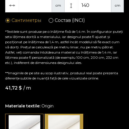
cm
cm
Сантиметры
Состав (INCI)
*Textilele sunt produse pe o înălțime fixă de 1,4 m. În configurator puteți
seta lățimea dorită a materialului, iar designul poate fi ajustat și
poziționat pe înălțimea de 1,4 m, astfel încât modelul să fie exact cum
vă doriți. Prețul se calculează pe metru liniar, nu pe metru pătrat.
Astfel, veți comanda întotdeauna material cu înălțimea de 1,4 m, iar
lățimea poate fi personalizată (de exemplu 100 cm, 200 cm, 232 cm
etc.), indiferent de dimensiunea designului ales.
**Imaginile de pe site au scop ilustrativ, produsul real poate prezenta
diferențe subtile de nuanță față de cele vizualizate online.
41,72
$
/ m
Materiale textile:
Origin