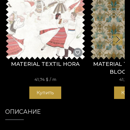
MATERIAL TEXTIL HORA
MATERIAL T
BLOO
41,74
$
/ m
41,7
Купить
Ку
ОПИСАНИЕ