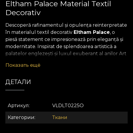
Eltham Palace Material Textil
Decorativ
Descoperă rafinamentul și opulența reinterpretate
în materialul textil decorativ
Eltham Palace
, o
piesă statement ce impresionează prin eleganță și
modernitate. Inspirat de splendoarea artistică a
palatelor englezești și luxul exuberant al anilor Art
Deco, acest material textil premium aduce în prim-
Показать ещё
plan un design geometric, abstract, cu linii curate și
accente sofisticate. Jocul de nuanțe metalice,
ДЕТАЛИ
negru profund și verde intens creează o atmosferă
deosebită, plină de dinamism, perfectă pentru
interioare care doresc să transmită personalitate și
stil inconfundabil.
Артикул
VLDLT0225O
Versatilitatea acestui material textil decorativ îți
Категории
Ткани
permite să transformi orice încăpere într-un spațiu
cu adevărat unic. Ideal pentru draperii elegante,