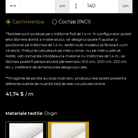
cm
cm
Сантиметры
Состав (INCI)
*Textilele sunt produse pe o înălțime fixă de 1,4 m. În configurator puteți
seta lățimea dorită a materialului, iar designul poate fi ajustat și
poziționat pe înălțimea de 1,4 m, astfel încât modelul să fie exact cum
vă doriți. Prețul se calculează pe metru liniar, nu pe metru pătrat.
Astfel, veți comanda întotdeauna material cu înălțimea de 1,4 m, iar
lățimea poate fi personalizată (de exemplu 100 cm, 200 cm, 232 cm
etc.), indiferent de dimensiunea designului ales.
**Imaginile de pe site au scop ilustrativ, produsul real poate prezenta
diferențe subtile de nuanță față de cele vizualizate online.
41,74
$
/ m
Materiale textile:
Origin