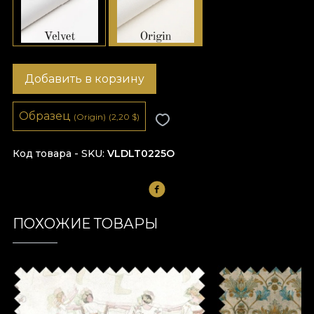
Добавить в корзину
Образец
(Origin)
(2,20
$
)
Код товара - SKU
VLDLT0225O
ПОХОЖИЕ ТОВАРЫ