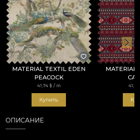
MATERIAL TEXTIL EDEN
MATERIAL 
PEACOCK
CA
41,74
$
/ m
41,7
Купить
Ку
ОПИСАНИЕ