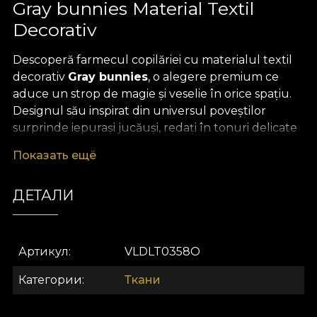
Gray bunnies Material Textil
Decorativ
Descoperă farmecul copilăriei cu materialul textil
decorativ
Gray bunnies
, o alegere premium ce
aduce un strop de magie și veselie în orice spațiu.
Designul său inspirat din universul poveștilor
surprinde iepurași jucăuși, redați în tonuri delicate
de gri și accente pastelate, ce creează o atmosferă
Показать ещё
plină de optimism și creativitate. Motivele viu
colorate și dinamice transformă materialul într-o
ДЕТАЛИ
adevărată sursă de inspirație atât pentru cei mici,
cât și pentru cei mari, aducând un plus de
personalitate decorului interior.
Артикул
VLDLT0358O
Acest
material textil premium
impresionează prin
versatilitatea sa remarcabilă. Poate fi folosit cu
Категории
Ткани
succes pentru draperii vaporoase, huse de mobilier,
perne decorative, cuverturi sau fețe de masă cu un