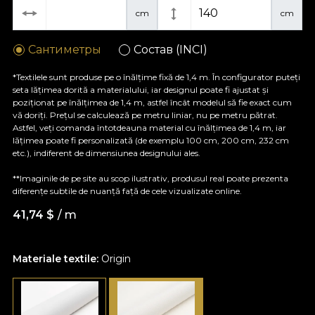
cm
cm
Сантиметры
Состав (INCI)
*Textilele sunt produse pe o înălțime fixă de 1,4 m. În configurator puteți
seta lățimea dorită a materialului, iar designul poate fi ajustat și
poziționat pe înălțimea de 1,4 m, astfel încât modelul să fie exact cum
vă doriți. Prețul se calculează pe metru liniar, nu pe metru pătrat.
Astfel, veți comanda întotdeauna material cu înălțimea de 1,4 m, iar
lățimea poate fi personalizată (de exemplu 100 cm, 200 cm, 232 cm
etc.), indiferent de dimensiunea designului ales.
**Imaginile de pe site au scop ilustrativ, produsul real poate prezenta
diferențe subtile de nuanță față de cele vizualizate online.
41,74
$
/ m
Materiale textile:
Origin