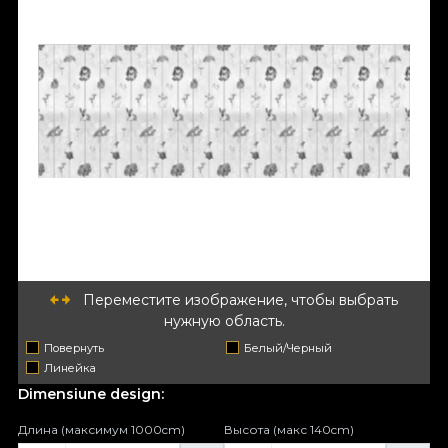
Переместите изображение, чтобы выбрать
нужную область.
Повернуть
Белый/Черный
Линейка
Dimensiune design:
Длина (максимум 1000cm)
Высота (макс 140cm)