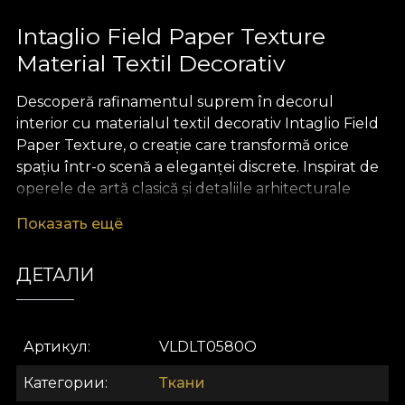
Intaglio Field Paper Texture
Material Textil Decorativ
Descoperă rafinamentul suprem în decorul
interior cu materialul textil decorativ Intaglio Field
Paper Texture, o creație care transformă orice
spațiu într-o scenă a eleganței discrete. Inspirat de
operele de artă clasică și detaliile arhitecturale
bogate, acest material textil premium
Показать ещё
impresionează prin liniile sale fine și contururile
sofisticate, aducând în prim-plan farmecul
ДЕТАЛИ
simplității reinterpretate într-o manieră modernă.
Paleta neutră de culori facilitează integrarea cu
ușurință în orice concept de design interior,
punând în valoare atât spațiile minimaliste, cât și pe
Артикул
VLDLT0580O
cele cu accente aristocrate.
Категории
Ткани
Versatilitatea acestui material textil decorativ îl face