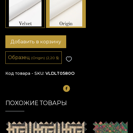
Добавить в корзину
Образец
(Origin)
(2,20
$
)
Код товара - SKU
VLDLT0580O
ПОХОЖИЕ ТОВАРЫ