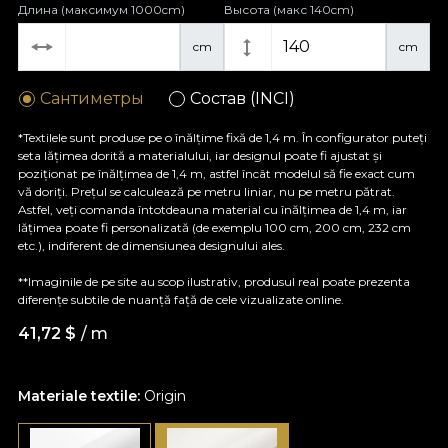
Длина (максимум 1000cm)
Высота (макс 140cm)
cm
cm
Сантиметры
Состав (INCI)
*Textilele sunt produse pe o înălțime fixă de 1,4 m. În configurator puteți
seta lățimea dorită a materialului, iar designul poate fi ajustat și
poziționat pe înălțimea de 1,4 m, astfel încât modelul să fie exact cum
vă doriți. Prețul se calculează pe metru liniar, nu pe metru pătrat.
Astfel, veți comanda întotdeauna material cu înălțimea de 1,4 m, iar
lățimea poate fi personalizată (de exemplu 100 cm, 200 cm, 232 cm
etc.), indiferent de dimensiunea designului ales.
**Imaginile de pe site au scop ilustrativ, produsul real poate prezenta
diferențe subtile de nuanță față de cele vizualizate online.
41,72
$
/ m
Materiale textile:
Origin