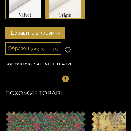
Добавить в корзину
Образец
(Origin)
(2,20
$
)
Код товара - SKU
VLDLT0497O
ПОХОЖИЕ ТОВАРЫ