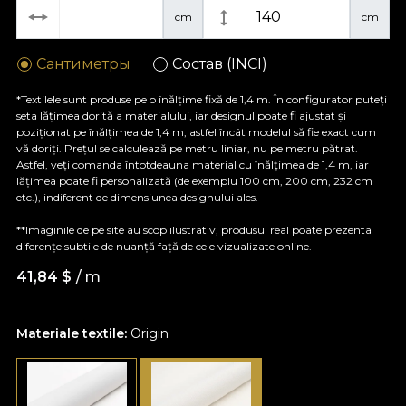
cm
cm
Сантиметры
Состав (INCI)
*Textilele sunt produse pe o înălțime fixă de 1,4 m. În configurator puteți
seta lățimea dorită a materialului, iar designul poate fi ajustat și
poziționat pe înălțimea de 1,4 m, astfel încât modelul să fie exact cum
vă doriți. Prețul se calculează pe metru liniar, nu pe metru pătrat.
Astfel, veți comanda întotdeauna material cu înălțimea de 1,4 m, iar
lățimea poate fi personalizată (de exemplu 100 cm, 200 cm, 232 cm
etc.), indiferent de dimensiunea designului ales.
**Imaginile de pe site au scop ilustrativ, produsul real poate prezenta
diferențe subtile de nuanță față de cele vizualizate online.
41,84
$
/ m
Materiale textile:
Origin