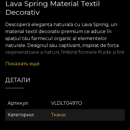
Lava Spring Material Textil
Decorativ
Descoperă eleganța naturală cu Lava Spring, un
material textil decorativ premium ce aduce în
spațiul tău farmecul organic al elementelor
naturale. Designul său captivant, inspirat de forța
regeneratoare a naturii, îmbină formele fluide și linii
sinuoase cu accente statement, rezultând un
Показать ещё
pattern plin de personalitate, memorabil și
sofisticat. Paleta predominantă de verde, cu
ДЕТАЛИ
nuanțe ce evocă prospețimea primăverii, creează o
atmosferă rafinată și relaxantă, perfectă pentru cei
care își doresc un decor ce inspiră bunăstare și
echilibru.
Артикул
VLDLT0497O
Versatilitatea materialului Lava Spring îți oferă
Категории
Ткани
libertatea de a-l integra cu ușurință în orice proiect
de design interior. Ideal pentru confecționarea