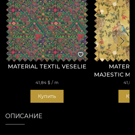
MATERIAL TEXTIL VESELIE
MATERIA
MAJESTIC ME
41,84
$
/ m
41,8
Купить
Ку
ОПИСАНИЕ