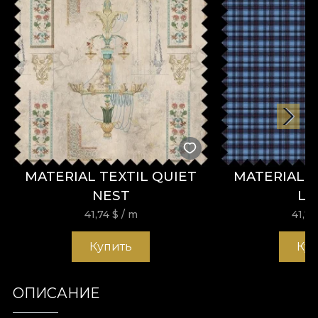
MATERIAL TEXTIL QUIET
MATERIAL TE
NEST
LE
41,74
$
/ m
41,7
Купить
Ку
ОПИСАНИЕ