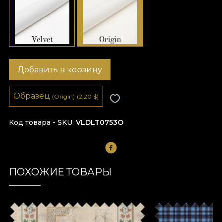
Добавить в корзину
Образец
(Origin)
(2,20
$
)
Код товара - SKU
VLDLT0753O
ПОХОЖИЕ ТОВАРЫ