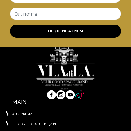
VELVET este un material tricotat cu textură moale
și aspect sofisticat, conceput pentru interioare în
Эл. почта
care confortul tactil și eleganța vizuală sunt
esențiale. Realizat din
100% poliester
, acest
ПОДПИСАТЬСЯ
material are o greutate de
300 g/mp
, ceea ce îi
oferă consistență și o prezență vizuală bogată.
Materialul are tratament
Water Repellent
și
proprietăți
Fire Retardant
, fiind potrivit atât
pentru utilizare rezidențială, cât și pentru proiecte
profesionale de amenajare. Este certificat
OEKO-
TEX Standard 100
și
REACH
.
Cu o lățime de
142 ± 3 cm
, VELVET oferă o bună
rezistență la uzură, având
60.000 rubs
la testul de
MAIN
abraziune. Se evidențiază și prin comportament
bun la scămoșare, frecare umedă și uscată, precum
Коллекции
și prin conformitatea la testul de inflamabilitate tip
ДЕТСКИЕ КОЛЛЕКЦИИ
țigară.