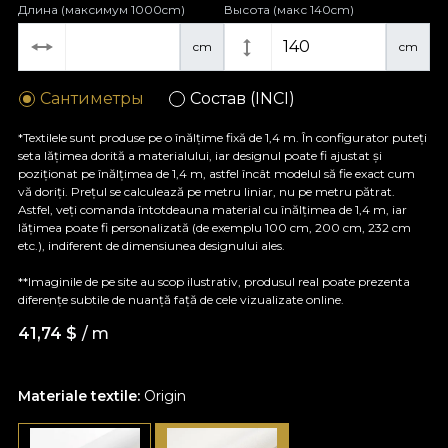
Длина (максимум 1000cm)
Высота (макс 140cm)
cm
cm
Сантиметры
Состав (INCI)
*Textilele sunt produse pe o înălțime fixă de 1,4 m. În configurator puteți
seta lățimea dorită a materialului, iar designul poate fi ajustat și
poziționat pe înălțimea de 1,4 m, astfel încât modelul să fie exact cum
vă doriți. Prețul se calculează pe metru liniar, nu pe metru pătrat.
Astfel, veți comanda întotdeauna material cu înălțimea de 1,4 m, iar
lățimea poate fi personalizată (de exemplu 100 cm, 200 cm, 232 cm
etc.), indiferent de dimensiunea designului ales.
**Imaginile de pe site au scop ilustrativ, produsul real poate prezenta
diferențe subtile de nuanță față de cele vizualizate online.
41,74
$
/ m
Materiale textile:
Origin