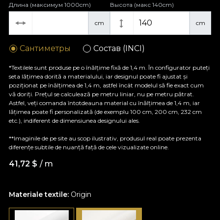
Длина (максимум 1000cm)
Высота (макс 140cm)
cm
cm
Сантиметры
Состав (INCI)
*Textilele sunt produse pe o înălțime fixă de 1,4 m. În configurator puteți
seta lățimea dorită a materialului, iar designul poate fi ajustat și
poziționat pe înălțimea de 1,4 m, astfel încât modelul să fie exact cum
vă doriți. Prețul se calculează pe metru liniar, nu pe metru pătrat.
Astfel, veți comanda întotdeauna material cu înălțimea de 1,4 m, iar
lățimea poate fi personalizată (de exemplu 100 cm, 200 cm, 232 cm
etc.), indiferent de dimensiunea designului ales.
**Imaginile de pe site au scop ilustrativ, produsul real poate prezenta
diferențe subtile de nuanță față de cele vizualizate online.
41,72
$
/ m
Materiale textile:
Origin