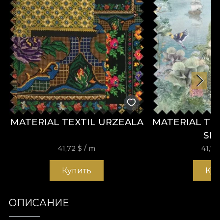
MATERIAL TEXTIL URZEALA
MATERIAL TE
SH
41,72
$
/ m
41,7
Купить
Ку
ОПИСАНИЕ