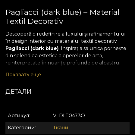
Pagliacci (dark blue) – Material
Textil Decorativ
Descoperă o redefinire a luxului și rafinamentului
în design interior cu materialul textil decorativ
Pagliacci (dark blue)
. Inspirația sa unică pornește
din splendida estetică a operelor de artă,
reinterpretate în nuanțe profunde de albastru,
într-un joc elegant de contraste și accente
Показать ещё
picturale. Modelul îmbină detalii orientale și motive
florale stilizate, creând o atmosferă sofisticată, cu
ДЕТАЛИ
un aer de mister și exuberanță artistică. Indiferent
de spațiul pe care îl decorezi, acest material aduce
un statement vizual inedit, transformând orice
încăpere într-un colț de poveste.
Артикул
VLDLT0473O
Datorită versatilității sale,
Pagliacci (dark blue)
Категории
Ткани
poate fi folosit pentru a crea draperii