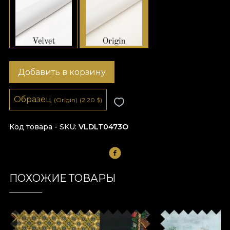
Добавить в корзину
Образец
(Origin)
(2,20
$
)
Код товара - SKU
VLDLT0473O
ПОХОЖИЕ ТОВАРЫ