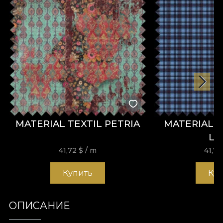
MATERIAL TEXTIL PETRIA
MATERIAL TE
LE
41,72
$
/ m
41,7
Купить
Ку
ОПИСАНИЕ