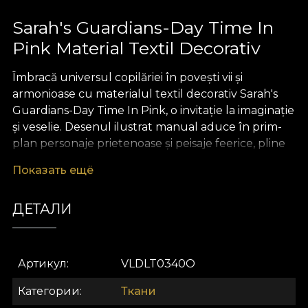
Sarah's Guardians-Day Time In
Pink Material Textil Decorativ
Îmbracă universul copilăriei în povești vii și
armonioase cu materialul textil decorativ Sarah's
Guardians-Day Time In Pink, o invitație la imaginație
și veselie. Desenul ilustrat manual aduce în prim-
plan personaje prietenoase și peisaje feerice, pline
de culoare și optimism, transformând orice spațiu
Показать ещё
într-o lume fermecată unde fiecare detaliu spune
o poveste. Paleta de rozuri delicate și accente
ДЕТАЛИ
jucăușe stimulează creativitatea celor mici și
creează o atmosferă caldă, protectivă, în care
zâmbetul devine parte din decor.
Артикул
VLDLT0340O
Versatilitatea acestui material textil premium îl
recomandă pentru o multitudine de proiecte de
Категории
Ткани
design interior dedicate copiilor: de la draperii