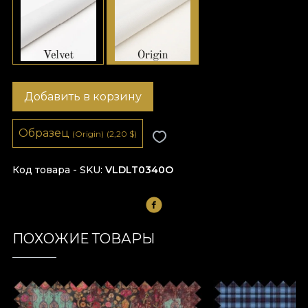
Добавить в корзину
Образец
(Origin)
(2,20
$
)
Код товара - SKU
VLDLT0340O
ПОХОЖИЕ ТОВАРЫ