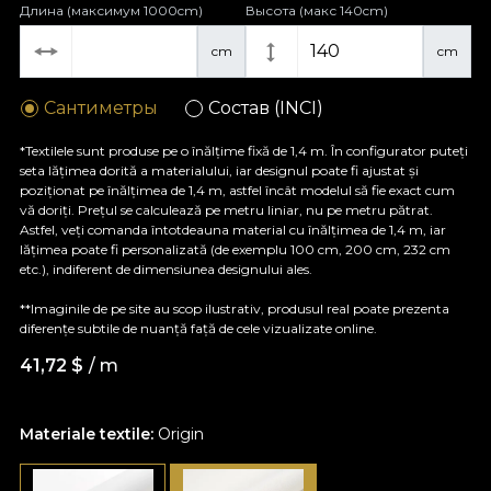
Длина (максимум 1000cm)
Высота (макс 140cm)
cm
cm
Сантиметры
Состав (INCI)
*Textilele sunt produse pe o înălțime fixă de 1,4 m. În configurator puteți
seta lățimea dorită a materialului, iar designul poate fi ajustat și
poziționat pe înălțimea de 1,4 m, astfel încât modelul să fie exact cum
vă doriți. Prețul se calculează pe metru liniar, nu pe metru pătrat.
Astfel, veți comanda întotdeauna material cu înălțimea de 1,4 m, iar
lățimea poate fi personalizată (de exemplu 100 cm, 200 cm, 232 cm
etc.), indiferent de dimensiunea designului ales.
**Imaginile de pe site au scop ilustrativ, produsul real poate prezenta
diferențe subtile de nuanță față de cele vizualizate online.
41,72
$
/ m
Materiale textile:
Origin