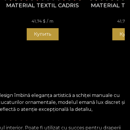
MATERIAL TEXTIL CADRIS
MATERIAL TE
41,74
$
/ m
41,74
Купить
Куп
esign îmbină eleganța artistică a schiței manuale cu
le stucaturilor ornamentale, modelul emană lux discret și
flectă o atenție excepțională la detaliu,
l interior. Poate fi utilizat cu succes pentru draperii