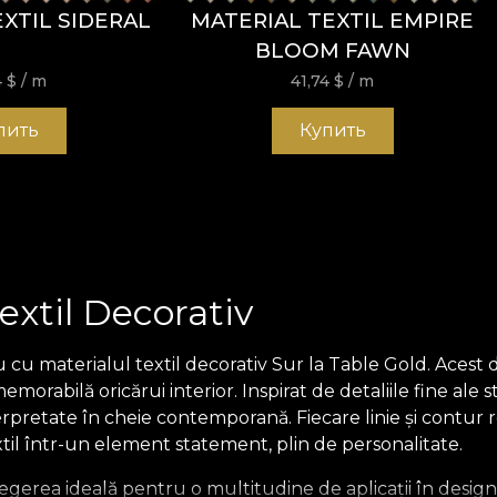
XTIL SIDERAL
MATERIAL TEXTIL EMPIRE
BLOOM FAWN
4
$
/ m
41,74
$
/ m
пить
Купить
extil Decorativ
cu materialul textil decorativ Sur la Table Gold. Acest d
 memorabilă oricărui interior. Inspirat de detaliile fine a
rpretate în cheie contemporană. Fiecare linie și contur re
til într-un element statement, plin de personalitate.
legerea ideală pentru o multitudine de aplicații în designu