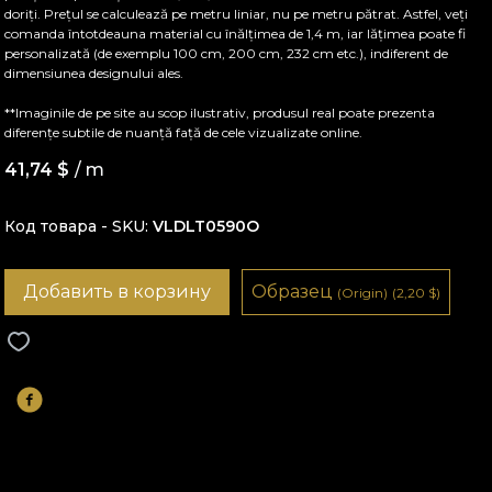
doriți. Prețul se calculează pe metru liniar, nu pe metru pătrat. Astfel, veți
comanda întotdeauna material cu înălțimea de 1,4 m, iar lățimea poate fi
personalizată (de exemplu 100 cm, 200 cm, 232 cm etc.), indiferent de
dimensiunea designului ales.
**Imaginile de pe site au scop ilustrativ, produsul real poate prezenta
diferențe subtile de nuanță față de cele vizualizate online.
41,74
$
/ m
Код товара - SKU
VLDLT0590O
Добавить в корзину
Образец
(Origin)
(2,20
$
)