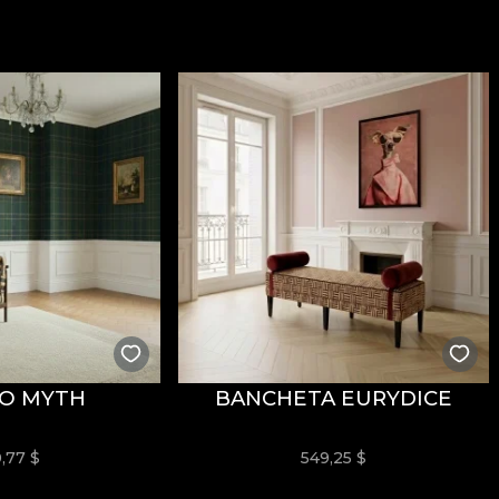
ăți
Fire Retardant
, fiind potrivit atât pentru utilizare r
i
REACH
.
stență la uzură, având
60.000 rubs
la testul de abraziun
ormitatea la testul de inflamabilitate tip țigară.
usă, fără înălbire, fără stoarcere prin răsucire, fără usc
О MYTH
BANCHETA EURYDICE
0,77
$
549,25
$