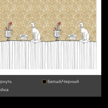
рнуть
Белый/Черный
ейка