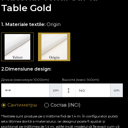
Table Gold
Materiale textile:
Origin
Dimensiune design:
Длина (максимум 1000cm)
Высота (макс 140cm)
cm
cm
Сантиметры
Состав (INCI)
*Textilele sunt produse pe o înălțime fixă de 1,4 m. În configurator puteți
seta lățimea dorită a materialului, iar designul poate fi ajustat și
poziționat pe înălțimea de 1,4 m, astfel încât modelul să fie exact cum vă