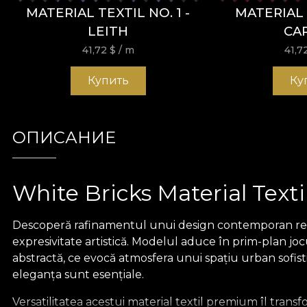
MATERIAL TEXTIL NO. 1 -
MATERIAL 
LEITH
CA
41,72
$
/ m
41,7
Купить
Ку
ОПИСАНИЕ
White Bricks Material Texti
Descoperă rafinamentul unui design contemporan reint
expresivitate artistică. Modelul aduce în prim-plan joc
abstractă, ce evocă atmosfera unui spațiu urban sofistic
eleganța sunt esențiale.
Versatilitatea acestui material textil premium îl transf