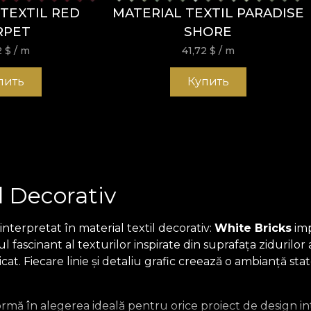
TEXTIL RED
MATERIAL TEXTIL PARADISE
RPET
SHORE
2
$
/ m
41,72
$
/ m
пить
Купить
l Decorativ
erpretat în material textil decorativ:
White Bricks
imp
ul fascinant al texturilor inspirate din suprafața zidurilo
at. Fiecare linie și detaliu grafic creează o ambianță stat
ormă în alegerea ideală pentru orice proiect de design inter