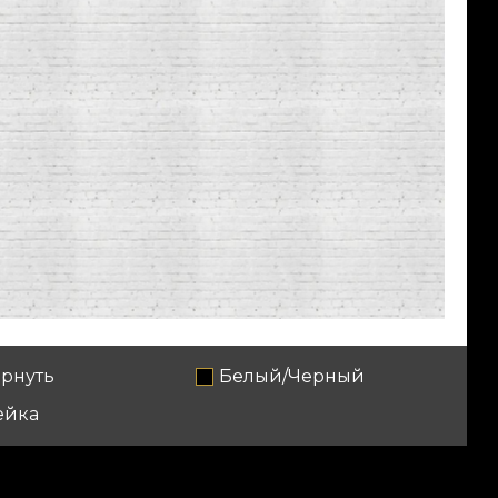
рнуть
Белый/Черный
ейка