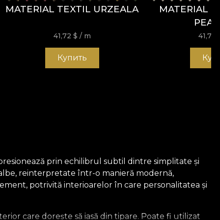
MATERIAL TEXTIL URZEALA
MATERIAL T
PEA
41,72
$
/ m
41,72
Купить
Куп
resionează prin echilibrul subtil dintre simplitate și
r albe, reinterpretate într-o manieră modernă,
ement, potrivită interioarelor în care personalitatea și
ior care dorește să iasă din tipare. Poate fi utilizat