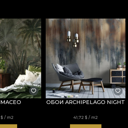
ăți
Fire Retardant
, fiind potrivit atât pentru utilizare r
i
REACH
.
stență la uzură, având
60.000 rubs
la testul de abraziun
ormitatea la testul de inflamabilitate tip țigară.
usă, fără înălbire, fără stoarcere prin răsucire, fără usc
 MACEO
ОБОИ ARCHIPELAGO NIGHT
2
$
/ m2
41,72
$
/ m2