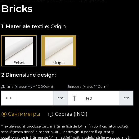
Bricks
Materiale textile:
Origin
Dimensiune design:
Длина (максимум 1000cm)
Высота (макс 140cm)
cm
cm
Сантиметры
Состав (INCI)
*Textilele sunt produse pe o înălțime fixă de 1,4 m. În configurator puteți
seta lățimea dorită a materialului, iar designul poate fi ajustat și
poziționat pe înălțimea de 1,4 m, astfel încât modelul să fie exact cum vă