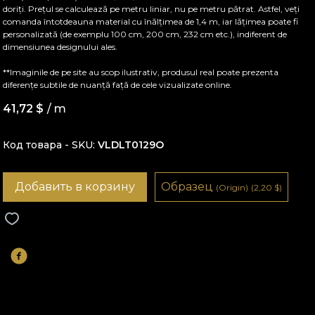
doriți. Prețul se calculează pe metru liniar, nu pe metru pătrat. Astfel, veți
comanda întotdeauna material cu înălțimea de 1,4 m, iar lățimea poate fi
personalizată (de exemplu 100 cm, 200 cm, 232 cm etc.), indiferent de
dimensiunea designului ales.
**Imaginile de pe site au scop ilustrativ, produsul real poate prezenta
diferențe subtile de nuanță față de cele vizualizate online.
41,72
$
/ m
Код товара - SKU
VLDLT0129O
Добавить в корзину
Образец
(Origin)
(2,20
$
)