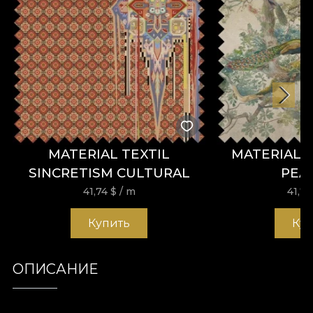
MATERIAL TEXTIL
MATERIAL 
SINCRETISM CULTURAL
PEA
41,74
$
/ m
41,7
Купить
Ку
ОПИСАНИЕ