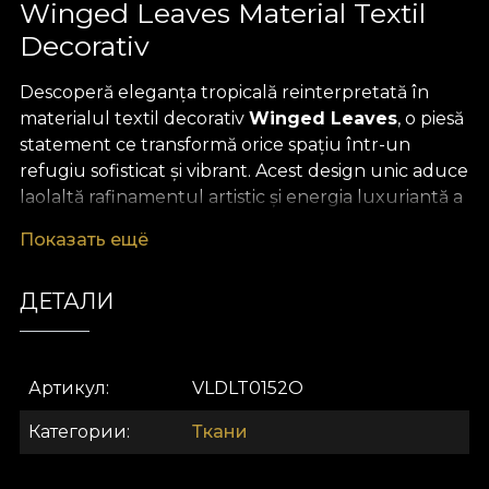
Winged Leaves Material Textil
Decorativ
Descoperă eleganța tropicală reinterpretată în
materialul textil decorativ
Winged Leaves
, o piesă
statement ce transformă orice spațiu într-un
refugiu sofisticat și vibrant. Acest design unic aduce
laolaltă rafinamentul artistic și energia luxuriantă a
naturii exotice, fiind conceput pentru cei care
Показать ещё
apreciază detaliul, culoarea și creativitatea în decor.
Frunzele ample, conturate cu măiestrie, par să
ДЕТАЛИ
plutească într-o compoziție fluidă, inundată de
nuanțe calde de galben, roz pal și griuri delicate.
Fiecare metru de material este o invitație la visare și
relaxare, evocând atmosfera verii nesfârșite.
Артикул
VLDLT0152O
Versatilitatea acestui
material textil premium
îl
Категории
Ткани
transformă într-o alegere inspirată pentru orice
proiect de design interior. Poate fi folosit cu