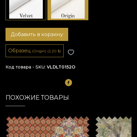
Добавить в корзину
Образец
(Origin)
(2,20
$
)
Код товара - SKU
VLDLT0152O
ПОХОЖИЕ ТОВАРЫ