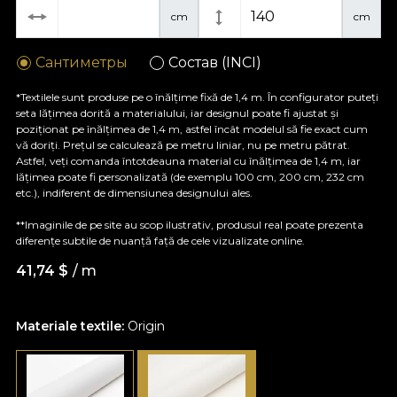
cm
cm
Сантиметры
Состав (INCI)
*Textilele sunt produse pe o înălțime fixă de 1,4 m. În configurator puteți
seta lățimea dorită a materialului, iar designul poate fi ajustat și
poziționat pe înălțimea de 1,4 m, astfel încât modelul să fie exact cum
vă doriți. Prețul se calculează pe metru liniar, nu pe metru pătrat.
Astfel, veți comanda întotdeauna material cu înălțimea de 1,4 m, iar
lățimea poate fi personalizată (de exemplu 100 cm, 200 cm, 232 cm
etc.), indiferent de dimensiunea designului ales.
**Imaginile de pe site au scop ilustrativ, produsul real poate prezenta
diferențe subtile de nuanță față de cele vizualizate online.
41,74
$
/ m
Materiale textile:
Origin