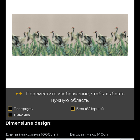
Переместите изображение, чтобы выбрать
нужную область.
Повернуть
Белый/Черный
Линейка
Dimensiune design:
Длина (максимум 1000cm)
Высота (макс 140cm)