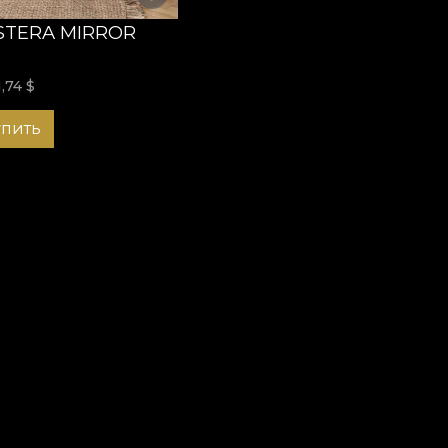
TERA MIRROR
1,74
$
упить