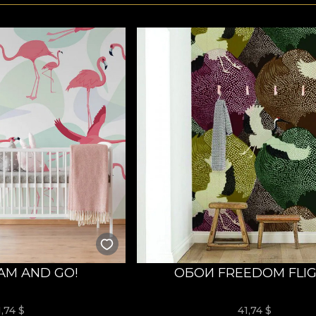
AM AND GO!
ОБОИ FREEDOM FLI
1,74
$
41,74
$