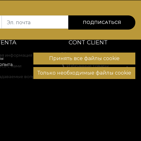
Эл. почта
ПОДПИСАТЬСЯ
TENTA
CONT CLIENT
ая информация
История заказов
Принять все файлы cookie
вы
опыта.
сь с нами
Избранные товары
Только необходимые файлы cookie
задаваемые вопросы
Способы оплаты
Доставка и возврат
ение споров