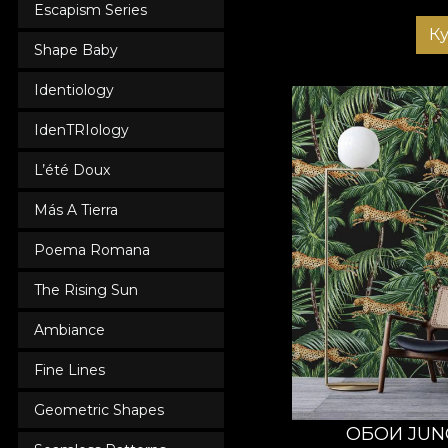
Escapism Series
К
Shape Baby
Identiology
IdenTRIology
L’été Doux
Más A Tierra
Poema Romana
The Rising Sun
Ambiance
Fine Lines
Geometric Shapes
ОБОИ JUN