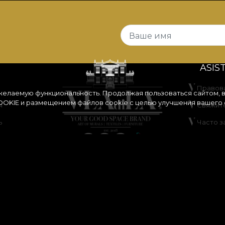
Ваше имя
ASIS
Правов
 желаемую функциональность. Продолжая пользоваться сайтом, 
OKIE
и размещением файлов cookie с целью улучшения вашего 
я
Свяжите
ь
Часто 
идками
ANPC
Разреш
ания