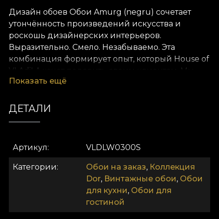
Дизайн обоев Обои Amurg (negru) сочетает
утончённость произведений искусства и
роскошь дизайнерских интерьеров.
Выразительно. Смело. Незабываемо. Эта
комбинация формирует опыт, который House of
VLAdiLA хочет подарить своим клиентам. Мы
Показать ещё
переосмысливаем комфорт как данность.
Предлагаем его в виде уникальных обоев,
созданных вручную преданными дизайнерами.
ДЕТАЛИ
Как и все наши обои, Обои Amurg (negru)
производится на базе Vlies. Это нетканый
Артикул
VLDLW0300S
материал — очень прочный и долговечный. Мы
предлагаем три разные текстуры, чтобы вы
Категории
Обои на заказ
,
Коллекция
могли выбрать ощущение, которое принесёте в
Dor
,
Винтажные обои
,
Обои
дом. Текстура Smooth — матовая, гладкая и
для кухни
,
Обои для
приятная на ощупь. Canvas имеет рельеф,
гостиной
создающий иллюзию увеличенной картины.