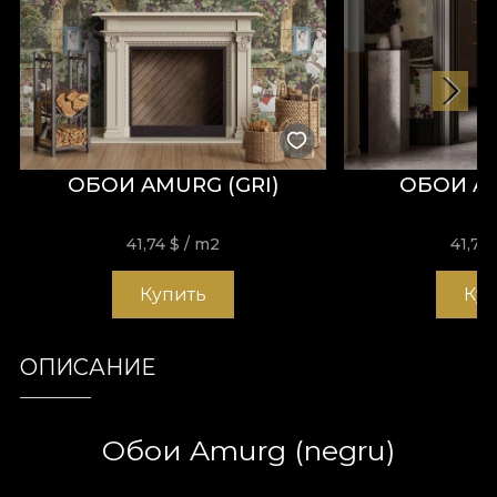
ОБОИ AMURG (GRI)
ОБОИ A
41,74
$
/ m2
41,74
Купить
Ку
ОПИСАНИЕ
Обои Amurg (negru)