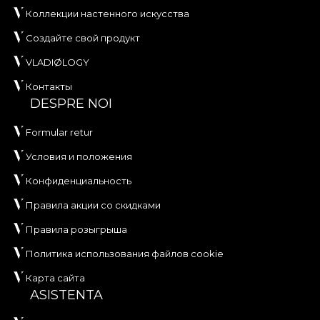
и биоразлагаемых материалов.
Коллекции настенного искусства
**House of VLAdiLA рекомендует использовать
Создайте свой продукт
собственный клей при поклейке обоев. Так вы
VLADIØLOGY
получите быстрый, надёжный и эффективный
процесс обновления интерьера,
Контакты
DESPRE NOI
соответствующий самым высоким стандартам
качества.
Formular retur
Условия и положения
Конфиденциальность
Правила акции со скидками
Правила розыгрыша
Политика использования файлов cookie
Карта сайта
ASISTENTA