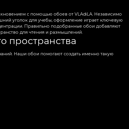
дохновением с помощью обоев от VLAdiLA. Независимо
машний уголок для учебы, оформление играет ключевую
нцентрации. Правильно подобранные обои добавляют
транство для чтения и размышлений.
го пространства
знаний. Наши обои помогают создать именно такую
с винтажной ноткой до современных
лекция поддерживает и функциональность, и
ржанные узоры или мотивы, вдохновлённые природой,
лки, полные историй и идей.
уход
енных, износостойких материалов. Они легко
кстуры и элегантные отделки добавляют визуального
заметен сразу. Не требуются капитальные ремонты.
 в частной или публичной библиотеке.
ение и саморазмышление