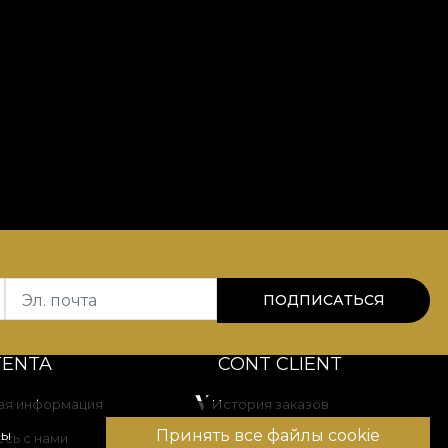
Эл. почта
ПОДПИСАТЬСЯ
TENTA
CONT CLIENT
ая информация
История заказов
Принять все файлы cookie
вы
сь с нами
Избранные товары