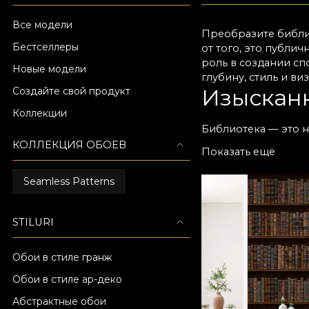
Все модели
Преобразите библио
Бестселлеры
от того, это публи
роль в создании с
Новые модели
глубину, стиль и в
Изысканн
Создайте свой продукт
Коллекции
Библиотека — это н
атмосферу — споко
КОЛЛЕКЦИЯ ОБОЕВ
Показать ещё
минималистичных и
эстетику интеллект
Seamless Patterns
архитектурой и лит
Долговеч
STILURI
Обои VLAdiLA, пред
очищаются и подход
Обои в стиле гранж
и тактильного комф
Обои в стиле ар-деко
Обои становятся б
Атмосфе
Абстрактные обои