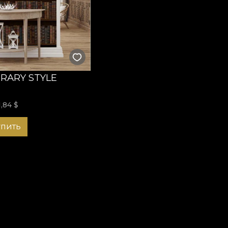
тво, где каждую страницу читают с удовольствием, а каж
 VLAdiLA вы оформите расслабляющую, элегантную и зап
 Ознакомьтесь с нашими коллекциями и выберите дизайн
жественный или современный. С VLAdiLA ваша библиотека
м и глубиной.
BRARY STYLE
1,84
$
упить