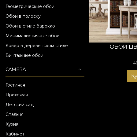
Геометрические обои
Создайте пространс
Обои в полоску
для библиотеки от
мир через чтение.
Обои в стиле барокко
классический, худо
Минималистичные обои
с душой, характеро
Ковер в деревенском стиле
ОБОИ LI
Винтажные обои
4
CAMERA
К
Гостиная
Прихожая
Детский сад
Спальня
Кухня
Кабинет