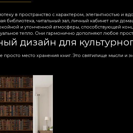
теку в пространство с характером, элегантностью и в
чная библиотека, читальный зал, личный кабинет или до
покойной и утонченной атмосферы, способствующей ко
изуальное тепло. Они гармонично дополняют любое прос
ый дизайн для культурно
е просто место хранения книг. Это святилище мысли и 
йную, изящную и культурную. От классических моделей 
ли академически вдохновлённых дизайнов — каждая кол
уального пространства. Выбирайте тёплые оттенки, сде
ературой. Всё это создано, чтобы идеально дополнять по
ные материалы и лёгкий 
назначенные для библиотек, изготавливаются из качеств
ят для помещений с частой эксплуатацией. Приятные те
орта, не снижая прочности. Установка проста, а эффект 
ыстрым и эффективным решением для обновления декора
ра, вдохновляющая на чт