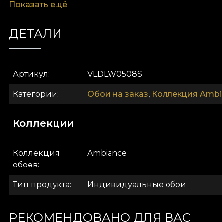
Показать ещё
Canvas создаёт эффект большого полотна. Linen 
ДЕТАЛИ
Артикул
VLDLW0508S
Категории
Обои на заказ
,
Коллекция Ambi
Коллекции
Вдохновлённые желанием создать фон, полный с
Коллекция
Ambiance
маленькие святилища. Они уводят вас от городск
обоев
Тип продукта
Индивидуальные обои
Палитра пастельная и пудровая. Она подчёркивае
формами или с теми, что едва растворяются в ж
спокойствие в дневные паузы. Они притягивают св
РЕКОМЕНДОВАНО ДЛЯ ВАС