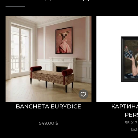
Суть этого дизайна подчёркивает женственную и
живописные техники выступают двумя повторяю
*Из любви и уважения к природе все наши обои и
**House of VLAdiLA рекомендует использовать со
декорирования, соответствующий самым высоким 
BANCHETA EURYDICE
КАРТИН
PER
55 X 
549,00
$
15