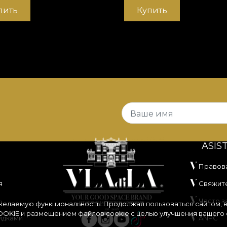
пить
Купить
Ваше имя
ASIS
Правов
я
Свяжите
ь
Часто 
 желаемую функциональность. Продолжая пользоваться сайтом, 
OKIE
и размещением файлов cookie с целью улучшения вашего 
идками
ANPC