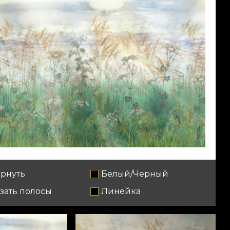
рнуть
Белый/Черный
зать полосы
Линейка