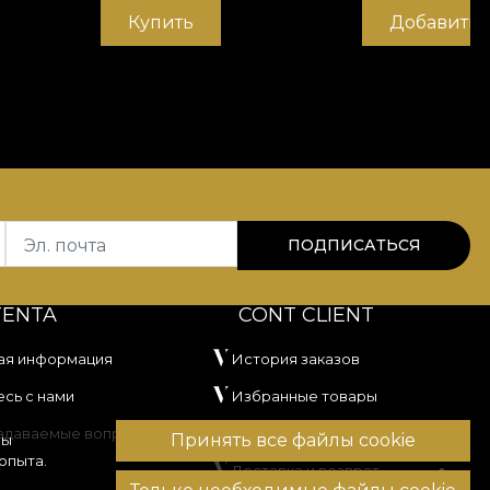
Купить
Добавить 
Эл. почта
ПОДПИСАТЬСЯ
TENTA
CONT CLIENT
ая информация
История заказов
сь с нами
Избранные товары
задаваемые вопросы
Способы оплаты
Принять все файлы cookie
вы
опыта.
Доставка и возврат