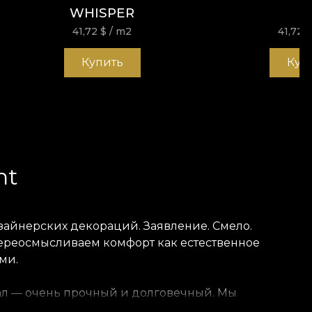
WHISPER
41,72
$
/ m2
41,72
Купить
Куп
ht
зайнерских декораций. Заявление. Смело.
 переосмысливаем комфорт как естественное
ми.
риал — очень прочный и долговечный. Мы
oth — матовая, гладкая и приятная на ощупь.