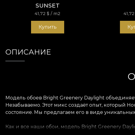
SUNSET
41,72
$
/ m2
41,7
Купить
Ку
ОПИСАНИЕ
О
Модель обоев Bright Greenery Daylight объединя
Незабываемо. Этот микс создаёт опыт, который H
состояние. Мы предлагаем его в виде уникальны
Как и все наши обои, модель Bright Greenery Day
предлагаем три текстуры, чтобы вы могли выбрать