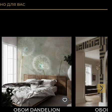
НО ДЛЯ ВАС
ОБОИ DANDELION
ОБОИ