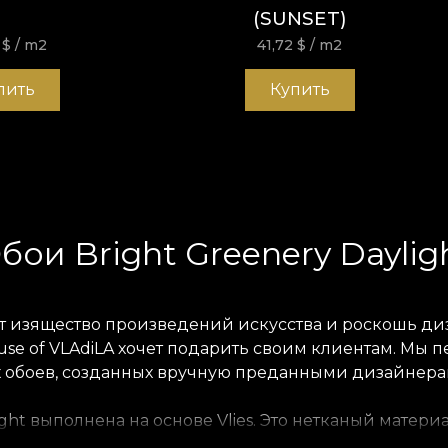
(SUNSET)
2
$
/ m2
41,72
$
/ m2
пить
Купить
бои Bright Greenery Daylig
ет изящество произведений искусства и роскошь ди
ouse of VLAdiLA хочет подарить своим клиентам. Мы
х обоев, созданных вручную преданными дизайнера
light выполнена на основе Vlies. Это нетканый мате
 ощущение, которое привнесёте в дом. Текстура Smo