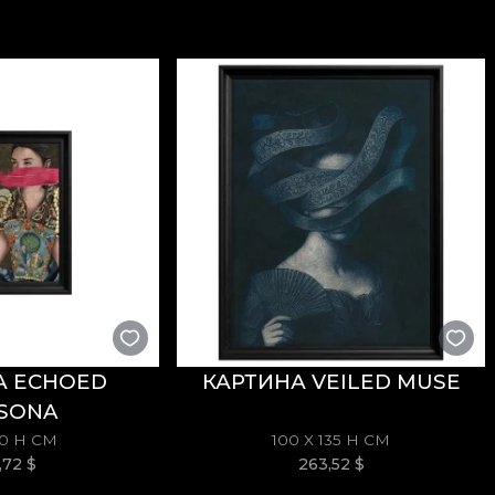
 деликатную сторону интерьера. Он отражает позит
щимися мотивами, дополненными сдержанной grun
зготовлены из натуральных, экологичных и биоразл
бственный клей при поклейке обоев. Так вы получи
стандартам качества.
А ECHOED
КАРТИНА VEILED MUSE
SONA
70 H СМ
100 X 135 H СМ
3,72
$
263,52
$