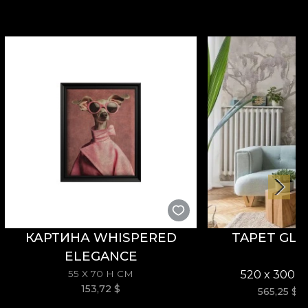
ивный, игривый и уверенный характер. Природа и
ge-текстурой.
агаемых материалов.
те быстрый, безопасный и эффективный процесс
КАРТИНА WHISPERED
TAPET GLY
ELEGANCE
55 X 70 H СМ
520 x 300 c
153,72
$
565,25
$