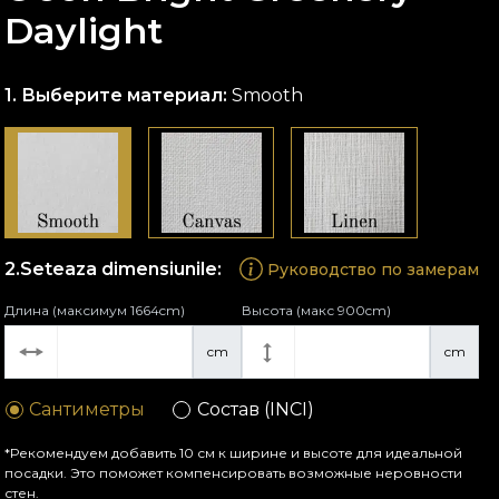
Daylight
Выберите материал:
Smooth
Seteaza dimensiunile:
Руководство по замерам
Длина (максимум 1664cm)
Высота (макс 900cm)
cm
cm
Сантиметры
Состав (INCI)
*Рекомендуем добавить 10 см к ширине и высоте для идеальной
посадки. Это поможет компенсировать возможные неровности
стен.