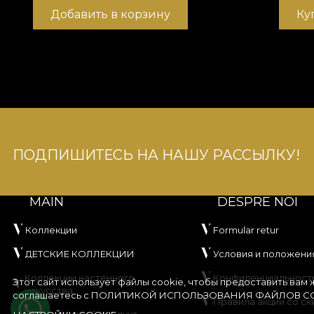
Добавить в корзину
Ку
ПОДПИШИТЕСЬ НА НАШУ РАССЫЛКУ!
MAIN
DESPRE NOI
Коллекции
Formular retur
ДЕТСКИЕ КОЛЛЕКЦИИ
Условия и положени
Коллекции настенного
Конфиденциальност
Этот сайт использует файлы cookie, чтобы предоставить вам
искусства
соглашаетесь с
ПОЛИТИКОЙ ИСПОЛЬЗОВАНИЯ ФАЙЛОВ CO
Правила акции со ск
Создайте свой продукт