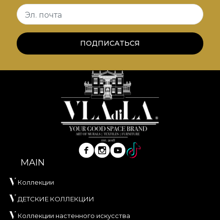
становятся лейтмотивами. Их дополняют
Эл. почта
сдержанные гранжевые текстуры.
*Из любви и уважения к природе все наши
ПОДПИСАТЬСЯ
обои изготовлены из натуральных, экологичных
и биоразлагаемых материалов.
**House of VLAdiLA рекомендует использовать
собственный клей при поклейке обоев. Так вы
получите быстрый, безопасный и эффективный
процесс декорирования на высоком уровне
качества.
MAIN
Коллекции
ДЕТСКИЕ КОЛЛЕКЦИИ
Коллекции настенного искусства