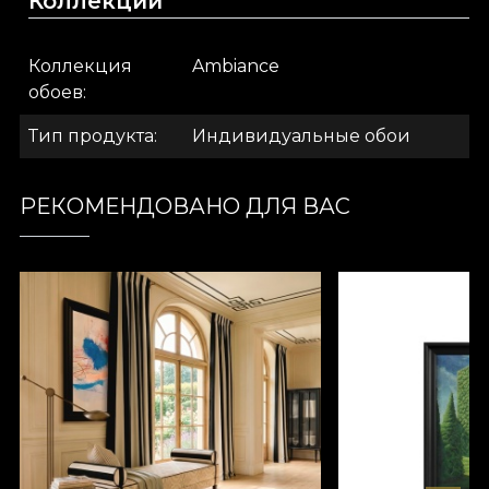
Коллекции
материал, который покрывает стены текстурой,
напоминающей роскошный лен.
Коллекция
Ambiance
обоев
.
Тип продукта
Индивидуальные обои
.
РЕКОМЕНДОВАНО ДЛЯ ВАС
.
Colectia Ambiance
Вдохновлённые желанием создать спокойный
фон для повседневных дел, модели из
коллекции “Ambiance” превращают