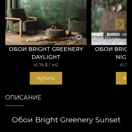
ОБОИ BRIGHT GREENERY
ОБОИ BRIG
DAYLIGHT
NIGH
41,74
$
/ m2
41,74
Купить
Ку
ОПИСАНИЕ
Обои Bright Greenery Sunset