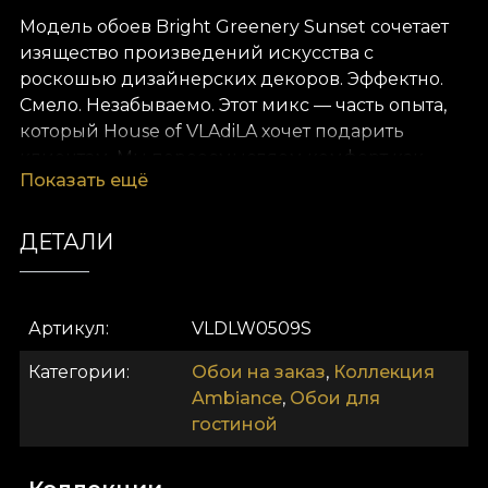
Модель обоев Bright Greenery Sunset сочетает
изящество произведений искусства с
роскошью дизайнерских декоров. Эффектно.
Смело. Незабываемо. Этот микс — часть опыта,
который House of VLAdiLA хочет подарить
клиентам. Мы переосмысляем комфорт как
Показать ещё
само собой разумеющееся состояние.
Предлагаем его в виде уникальных обоев,
созданных вручную преданными дизайнерами.
ДЕТАЛИ
Как и все наши обои, модель Bright Greenery
Sunset выполнена на базе Vlies. Это нетканый
Артикул
VLDLW0509S
материал, очень прочный и долговечный. Мы
предлагаем три разные текстуры, чтобы вы
Категории
Обои на заказ
,
Коллекция
могли выбрать ощущение, которое принесёте в
Ambiance
,
Обои для
дом. Текстура Smooth — матовая, гладкая и
гостиной
приятная на ощупь. Canvas создаёт эффект
большого полотна. Linen — благородный