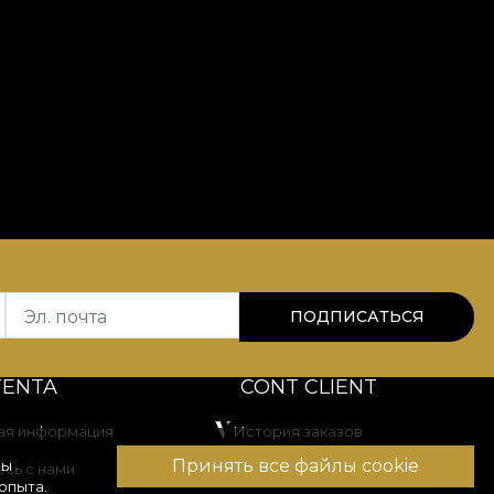
Эл. почта
ПОДПИСАТЬСЯ
TENTA
CONT CLIENT
ая информация
История заказов
Принять все файлы cookie
вы
сь с нами
Избранные товары
опыта.