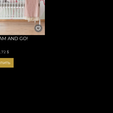
AM AND GO!
1,72
$
упить