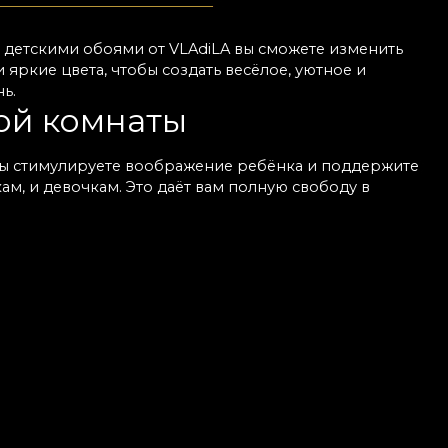
С детскими обоями от VLAdiLA вы сможете изменить
ркие цвета, чтобы создать весёлое, уютное и
ь.
ой комнаты
. Вы стимулируете воображение ребёнка и поддержите
м, и девочкам. Это даёт вам полную свободу в
кальный интерьер и нужную атмосферу. Обои просто
териалы гарантируют простой уход, независимо от
льное пространство для малыша.
х материалов
ыполнены из экологичных материалов. Хотите подарить
тах. Обеспечьте ему безопасное, яркое и
ции по каждому дизайну, чтобы вам было легче
ённой и комфортной среды для развития. С нами
е обои и найдите идеальную модель прямо сейчас,