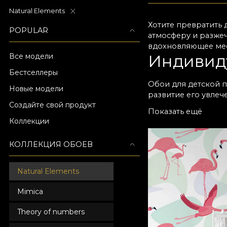
Natural Elements
Хотите превратить 
POPULAR
атмосферу и разжеч
вдохновляющее мест
Индивиду
Все модели
Бестселлеры
Обои для детской п
Новые модели
развитие его увлеч
Создайте свой продукт
выборе цвета и тем
Показать ещё
клеить, они долгов
Коллекции
выбранного рисунка
Обои из 
КОЛЛЕКЦИЯ ОБОЕВ
Безопасность детей
Natural Elements
ребёнку сказочный 
вдохновляющее прос
Mimica
принять правильно
сделать ребёнка сч
Theory of numbers
чтобы каждый моме