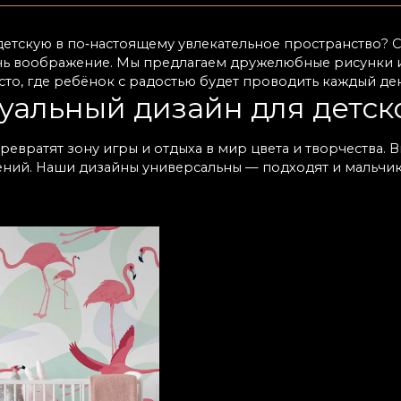
детскую в по‑настоящему увлекательное пространство? 
ь воображение. Мы предлагаем дружелюбные рисунки и я
о, где ребёнок с радостью будет проводить каждый ден
альный дизайн для детск
ревратят зону игры и отдыха в мир цвета и творчества
ений. Наши дизайны универсальны — подходят и мальчика
ы. Коллекции разнообразны, поэтому легко создать уни
ечны и отлично выглядят годами. Сертифицированные ма
 или текстуры. Так вы быстрее и проще создадите идеа
безопасных и экологичны
 для нас — приоритет. Поэтому все обои для детской в
интерьер? Можете быть уверены в наших строгих стандар
транство для игр и учёбы. Мы предоставляем консульта
е решение. Ваш малыш заслуживает гармоничной, защищ
астливым проще — заходите в VLAdiLA, выбирайте детски
нт стал особенным для ребёнка!