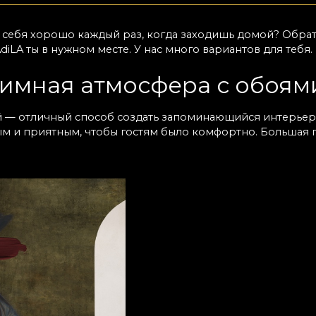
ь себя хорошо каждый раз, когда заходишь домой? Обра
LAdiLA ты в нужном месте. У нас много вариантов для те
имная атмосфера с обоям
 — отличный способ создать запоминающийся интерьер
ым и приятным, чтобы гостям было комфортно. Большая
зить с помощью обоев: они добавляют глубину и подчёр
, геометрией или цветочными мотивами. Такие варианты
? Отдайте предпочтение сдержанному дизайну в нейтрал
т пространство. Какие бы ни были ваши предпочтения, у
елаемый результат.
одели обоев для входной
й для маленьких и узких прихожих, а также для просторн
дневную эксплуатацию. Благодаря этому ваш коридор до
льными текстурами, которые придают изысканный вид
 дизайн и подобрать цвета, идеально сочетающиеся с 