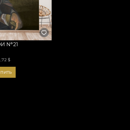
оизводить впечатление с первого шага. Закажите подхо
я будет дарить вам улыбку каждый раз, когда вы приход
И N°21
1,72
$
упить