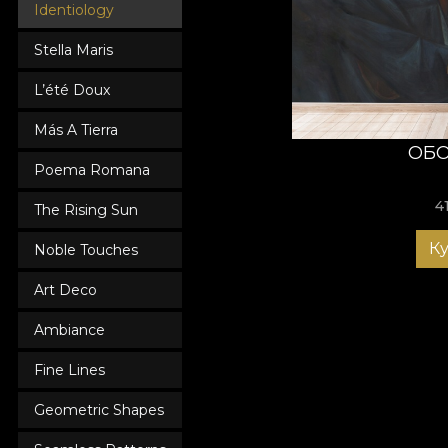
VLAdiLA поможет пр
Identiology
атмосферой, котора
Stella Maris
L’été Doux
Más A Tierra
ОБО
Poema Romana
4
The Rising Sun
К
Noble Touches
Art Deco
Ambiance
Fine Lines
Geometric Shapes