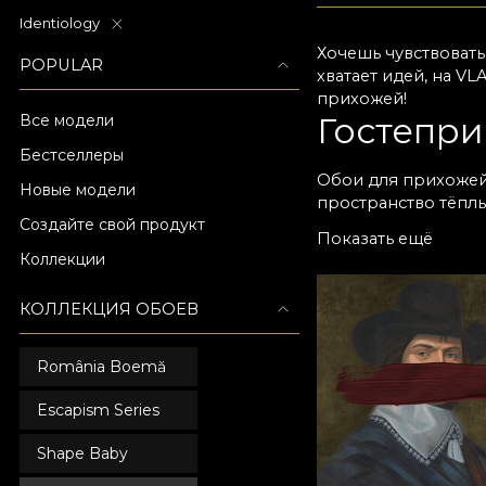
Identiology
Хочешь чувствоват
POPULAR
хватает идей, на V
прихожей!
Гостепри
Все модели
Бестселлеры
Обои для прихожей
Новые модели
пространство тёпл
Создайте свой продукт
полностью преобра
Показать ещё
с тонкой текстурой
Коллекции
современный стиль
визуально расширяе
КОЛЛЕКЦИЯ ОБОЕВ
помогут получить ж
Разные м
România Boemă
У нас много моделе
Escapism Series
выдерживают повсе
варианты с премиа
Shape Baby
персонализировать