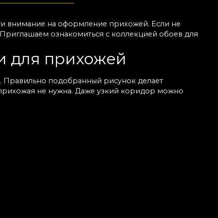
ти внимание на оформление прихожей. Если не
бя. Приглашаем ознакомиться с коллекцией обоев для
и для прихожей
. Правильно подобранный рисунок делает
 прихожая не нужна. Даже узкий коридор можно
кивают детали. Чтобы придать шарм, выбирайте обои
 легко сочетаются с любой мебелью. Любите
ьных тонах — он подчёркивает естественный свет и
 нас есть качественные обои для прихожих, которые
 зоны
ых зон. Обои для стен прихожей легко клеятся и
лго будет выглядеть безупречно. Вы найдёте
 даже небольшому помещению. Можно
остальным интерьером. Оформление прихожей обоями