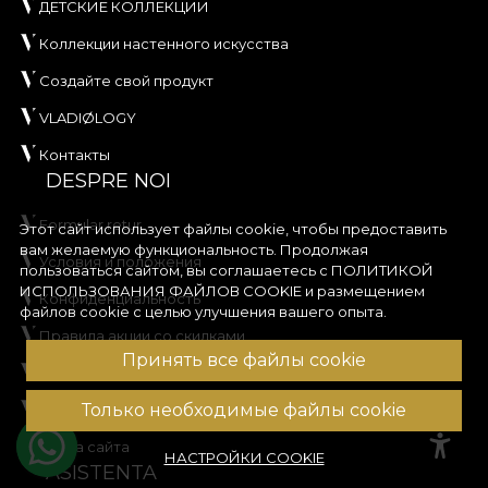
ДЕТСКИЕ КОЛЛЕКЦИИ
Коллекции настенного искусства
Создайте свой продукт
VLADIØLOGY
Контакты
DESPRE NOI
Formular retur
Этот сайт использует файлы cookie, чтобы предоставить
вам желаемую функциональность. Продолжая
Условия и положения
пользоваться сайтом, вы соглашаетесь с
ПОЛИТИКОЙ
ИСПОЛЬЗОВАНИЯ ФАЙЛОВ COOKIE
и размещением
Конфиденциальность
файлов cookie с целью улучшения вашего опыта.
Правила акции со скидками
Принять все файлы cookie
Правила розыгрыша
Только необходимые файлы cookie
Политика использования файлов cookie
Карта сайта
НАСТРОЙКИ COOKIE
ASISTENTA