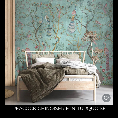
уникальную историю через цвета и детали, стоит
познакомиться с нашими коллекциями обоев для спальни. В
VLAdiLA вы найдёте множество вариантов для разных
стилей и получите помощь при выборе того самого
дизайна, который будет радовать вас каждый день.
Обычные обои в спальне действительно меняют всё. Вы
можете выбрать сдержанные artwork в нейтральных
оттенках для спокойного, расслабляющего пространства.
Или остановиться на эффектных рисунках, чтобы
полностью преобразить комнату. Решать вам!
Выберите премиальные обои
VLAdiLA для элегантного
оформления спальни
Любые обои для спальни из нашей коллекции созданы,
чтобы служить долго. Цвета и рисунки сохраняют
насыщенность даже после многих лет использования. Для
вас это — надёжная инвестиция и декор, который не
выходит из моды. Кроме того, вы можете выбрать
предпочитаемую текстуру, которая лучше всего подойдёт
PEACOCK CHINOISERIE IN TURQUOISE
вашему пространству и придаст желаемую элегантность. С
VLAdiLA создать идеальную спальню проще простого. Наши