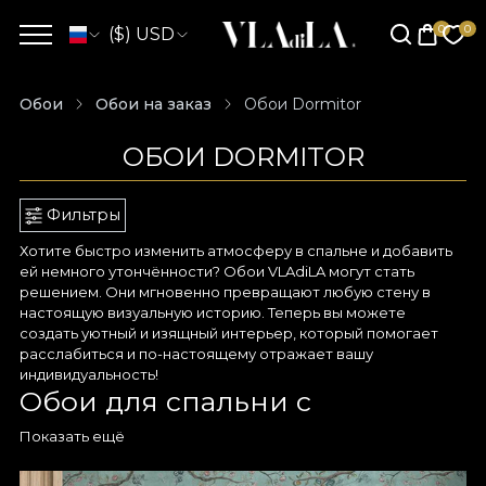
($) USD
Обои
Обои на заказ
Обои Dormitor
ОБОИ DORMITOR
Фильтры
Хотите быстро изменить атмосферу в спальне и добавить
ей немного утончённости? Обои VLAdiLA могут стать
решением. Они мгновенно превращают любую стену в
настоящую визуальную историю. Теперь вы можете
создать уютный и изящный интерьер, который помогает
расслабиться и по-настоящему отражает вашу
индивидуальность!
Обои для спальни с
персональным дизайном
Показать ещё
Если вас привлекает идея спальни, рассказывающей