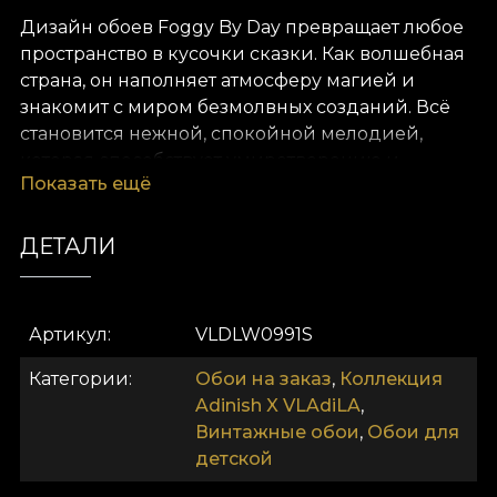
Дизайн обоев Foggy By Day превращает любое
пространство в кусочки сказки. Как волшебная
страна, он наполняет атмосферу магией и
знакомит с миром безмолвных созданий. Всё
становится нежной, спокойной мелодией,
которая способствует умиротворению и
Показать ещё
хорошему самочувствию. Мягко и спокойно
ребёнок будет проводить дни в компании
наших персонажей. Рисунки выполнены
ДЕТАЛИ
вручную с большим вниманием к деталям. Они
оживают на стенах вашего дома. Всё, что нужно
— смотреть на них глазами ребёнка.
Артикул
VLDLW0991S
Как и все наши обои, дизайн Foggy By Day
Категории
Обои на заказ
,
Коллекция
выполнен на основе Vlies. Это нетканый
Adinish X VLAdiLA
,
материал, очень прочный и долговечный. Мы
Винтажные обои
,
Обои для
предлагаем три разных текстуры, чтобы вы
детской
могли выбрать ощущение, которое принесёте