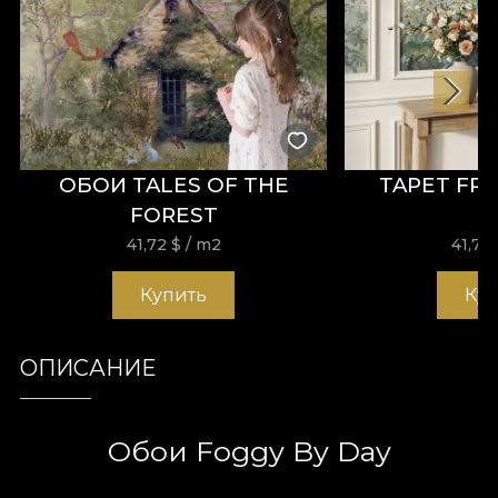
ОБОИ TALES OF THE
TAPET FR
FOREST
41,72
$
/ m2
41,72
Купить
Ку
ОПИСАНИЕ
Обои Foggy By Day