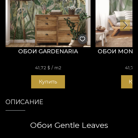
ОБОИ GARDENARIA
ОБОИ MONS
41,72
$
/ m2
41,72
Купить
Ку
ОПИСАНИЕ
Обои Gentle Leaves