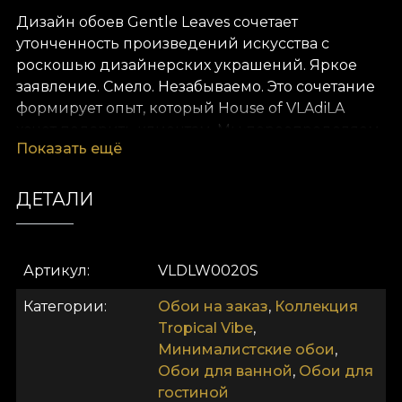
Дизайн обоев Gentle Leaves сочетает
утонченность произведений искусства с
роскошью дизайнерских украшений. Яркое
заявление. Смело. Незабываемо. Это сочетание
формирует опыт, который House of VLAdiLA
хочет подарить клиентам. Мы переопределяем
Показать ещё
комфорт как естественное состояние. Мы
предлагаем его в виде уникальных обоев,
нарисованных вручную преданными
ДЕТАЛИ
дизайнерами.
Как и все наши обои, модель Gentle Leaves
Артикул
VLDLW0020S
изготавливается на основе Vlies. Это нетканый
материал, очень прочный и долговечный. Мы
Категории
Обои на заказ
,
Коллекция
предлагаем три разных текстуры, чтобы вы
Tropical Vibe
,
могли выбрать ощущение, которое принесёте
Минималистские обои
,
домой. Текстура Smooth — матовая, гладкая и
Обои для ванной
,
Обои для
приятная на ощупь. Canvas имеет структуру,
гостиной