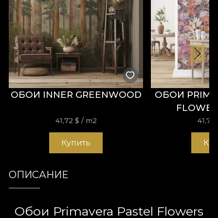
ОБОИ INNER GREENWOOD
ОБОИ PRIMA
FLOWER
41,72
$
/ m2
41,72
Купить
Ку
ОПИСАНИЕ
Обои Primavera Pastel Flowers