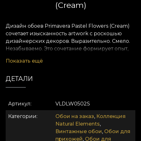
(Cream)
Дизайн обоев Primavera Pastel Flowers (Cream)
сочетает изысканность artwork с роскошью
дизайнерских декоров. Выразительно. Смело.
Незабываемо. Это сочетание формирует опыт,
который House of VLAdiLA хочет дарить своим
Показать ещё
клиентам. Мы переопределяем комфорт как
данность. Предлагаем его в виде уникальных
ДЕТАЛИ
обоев, нарисованных вручную преданными
дизайнерами.
Как и все наши обои, модель Primavera Pastel
Артикул
VLDLW0502S
Flowers (Cream) изготавливается на основе Vlies.
Категории
Обои на заказ
,
Коллекция
Это нетканый материал, очень прочный и
Natural Elements
,
долговечный. Мы предлагаем три разных
Винтажные обои
,
Обои для
текстуры, чтобы вы могли выбрать ощущение,
прихожей
,
Обои для
которое принесёте домой. Текстура Smooth