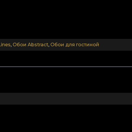
.
.
Lines
,
Обои Abstract
,
Обои для гостиной
.
Коллекция Fine Lines
жность простых вещей. Линия — основа любого дизай
. Мы выбрали нейтральную палитру и подчёркиваем 
ительных орнаментов декоративной лепнины — архи
 часто используемого в элитных интерьерах.