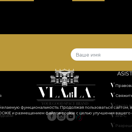
Ваше имя
ASIS
Правов
я
Свяжите
ь
Часто 
 желаемую функциональность. Продолжая пользоваться сайтом, 
OKIE
и размещением файлов cookie с целью улучшения вашего 
идками
ANPC
Разреш