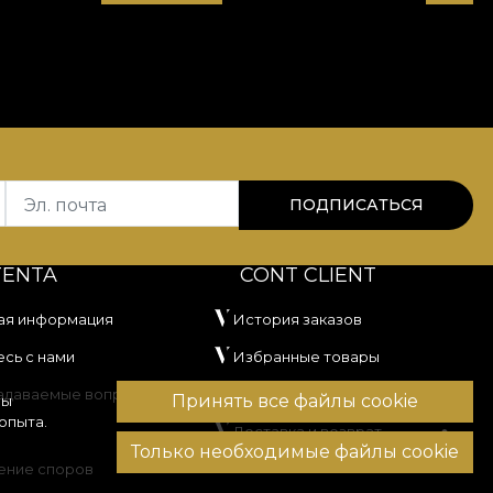
Эл. почта
ПОДПИСАТЬСЯ
TENTA
CONT CLIENT
ая информация
История заказов
сь с нами
Избранные товары
задаваемые вопросы
Способы оплаты
Принять все файлы cookie
вы
опыта.
Доставка и возврат
Только необходимые файлы cookie
ение споров