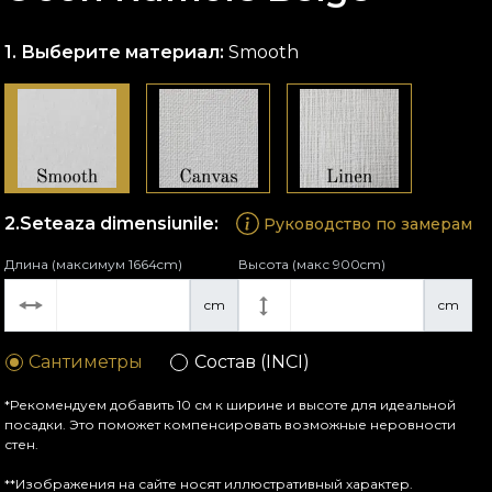
Выберите материал:
Smooth
Seteaza dimensiunile:
Руководство по замерам
Длина (максимум 1664cm)
Высота (макс 900cm)
cm
cm
Сантиметры
Состав (INCI)
*Рекомендуем добавить 10 см к ширине и высоте для идеальной
посадки. Это поможет компенсировать возможные неровности
стен.
**Изображения на сайте носят иллюстративный характер.