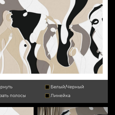
рнуть
Белый/Черный
зать полосы
Линейка