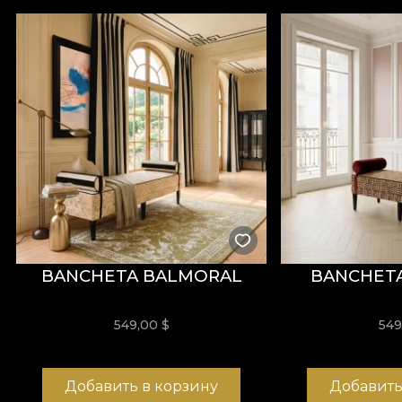
Через простоту эскиза мы подчёркиваем этот выд
создаётся.
*Из любви и уважения к природе все наши обои и
**House of VLAdiLA рекомендует использовать со
обновления интерьера, соответствующий самым в
BANCHETA BALMORAL
BANCHETA
549,00
$
54
Добавить в корзину
Добавить