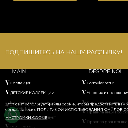
ПОДПИШИТЕСЬ НА НАШУ РАССЫЛКУ!
MAIN
DESPRE NOI
Коллекции
Formular retur
ДЕТСКИЕ КОЛЛЕКЦИИ
Условия и положени
Коллекции настенного
Конфиденциальност
Этот сайт использует файлы cookie, чтобы предоставить вам
искусства
соглашаетесь с
ПОЛИТИКОЙ ИСПОЛЬЗОВАНИЯ ФАЙЛОВ CO
Правила акции со ск
Создайте свой продукт
НАСТРОЙКИ COOKIE
Правила розыгрыша
VLADIØLOGY