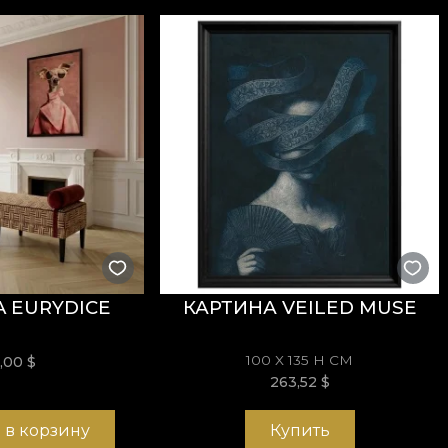
ающийся элемент — и его благородный статус, и то
зготовлены из натуральных, экологичных и биоразл
бственный клей при поклейке обоев. Так вы получи
ысоким стандартам качества.
 EURYDICE
КАРТИНА VEILED MUSE
100 X 135 H СМ
9,00
$
263,52
$
 в корзину
Купить