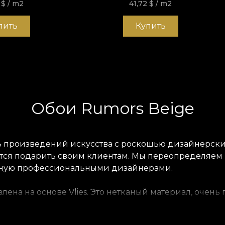
2
$
/ m2
41,72
$
/ m2
пить
Купить
Обои Rumors Beige
ь произведений искусства с роскошью дизайнерских 
емится подарить своим клиентам. Мы переопределяем
учную профессиональными дизайнерами.
влена на основе Vlies. Это нетканый материал, оче
е, которое принесёте в дом. Текстура Smooth — мато
, наконец, Linen — благородный материал, который