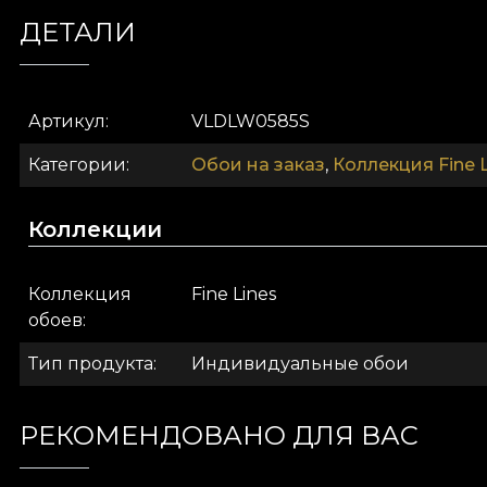
плотный лен.
ДЕТАЛИ
Артикул
VLDLW0585S
Категории
Обои на заказ
,
Коллекция Fine 
Коллекции
Коллекция
Fine Lines
обоев
Тип продукта
Индивидуальные обои
Fine Lines — коллекция, которая прославляет сло
преображается и обновляется в каждой вариации
черпали вдохновение в богатстве деталей и раст
РЕКОМЕНДОВАНО ДЛЯ ВАС
дизайном, полным истории и роскошных оттенков,