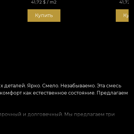
41,72
$
/ m2
41,72
Купить
Куп
деталей. Ярко. Смело. Незабываемо. Эта смесь
 комфорт как естественное состояние. Предлагаем
нь прочный и долговечный. Мы предлагаем три
вая, гладкая и приятная на ощупь. Canvas создаёт
 покрывает стены текстурой, напоминающей