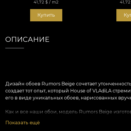
41,72
$
/ m2
41,7
Купить
Ку
ОПИСАНИЕ
Дизайн обоев Rumors Beige сочетает утонченност
создает тот опыт, который House of VLAdiLA стр
его в виде уникальных обоев, нарисованных вр
Как и все наши обои, модель Rumors Beige изгото
разные текстуры, чтобы вы могли выбрать ощущени
Показать ещё
эффект увеличенного художественного полотна. И