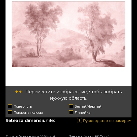
Переместите изображение, чтобы выбрать
нужную область.
Повернуть
Белый/Черный
Показать полосы
Линейка
Seteaza dimensiunile:
Руководство по замерам
Длина (максимум 1664cm)
Высота (макс 900cm)