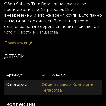
Обои Solitary Tree Rose воплощают тихое
величие одинокой природы. Они
вневременны и в то же время хрупки. Это панно
— медитация о силе, стойкости и красоте
одиночества, где дерево становится символом
устойчивости и изящества.
Ручная роспись в сдержанных оттенках
Показать ещё
зелёного, терракоты и нежных синих тонов.
Дизайн приносит ощущение покоя и величия.
ДЕТАЛИ
VLAdiLA Мастера прорабатывают тончайшие
детали коры, ветвей и неба. Они наполняют их
барочной глубиной и поэтической
Артикул
VLDLW1485S
меланхолией. В результате — панно, которое
превращает интерьер в пространство для
Категории
Обои на заказ
,
Коллекция
созерцания.
Terracotta
Символически Solitary Tree Rose давно
почитается как метафора индивидуальности,
Коллекции