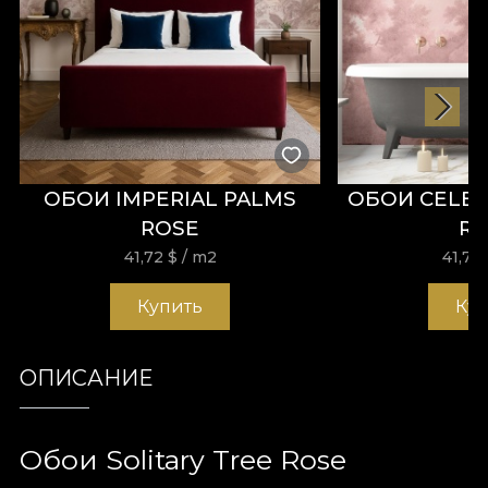
ОБОИ IMPERIAL PALMS
ОБОИ CELES
ROSE
R
41,72
$
/ m2
41,72
Купить
Ку
ОПИСАНИЕ
Обои Solitary Tree Rose