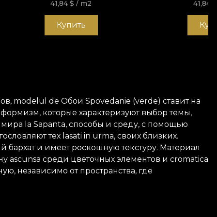
41,84
$
/ m2
41,84
Купить
Куп
, modelul de Обои Spovedanie (verde) ставит на
нформизм, которые характеризуют выбор темы,
ь мира
la
Sapanta, способы и среду, с помощью
гословляют тех
la
sati in
urma
, своих близких.
 бархат и имеет роскошную текстуру. Материал
ину
ascunsa
среди цветочных элементов и
cromatica
ую, независимо от пространства, где