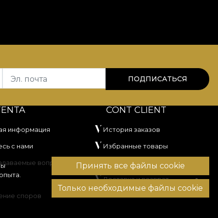
Эл. почта
ПОДПИСАТЬСЯ
TENTA
CONT CLIENT
ая информация
История заказов
сь с нами
Избранные товары
задаваемые вопросы
Способы оплаты
Принять все файлы cookie
вы
опыта.
Доставка и возврат
Только необходимые файлы cookie
ение споров