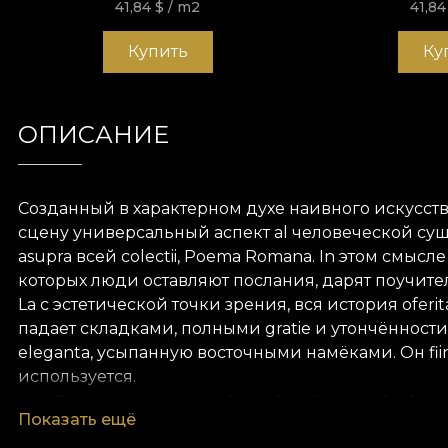
41,84
$
/ m2
41,8
Купить
Ку
ОПИСАНИЕ
Созданный в характерном духе наивного искусства
сцену универсальный аспект
al
человеческой сущн
asupra
всей colect
ii
,
Poema
Romana.
In
этом смысле 
которых люди оставляют послания, дарят поучите
La
с эстетической точки зрения, вся история
oferit
падает складками, полными
gratie
и утончённости
eleganta
, усыпанную восточными намёками. Он
fi
используется.
Обои Spovedanie (verde) 
Показать ещё