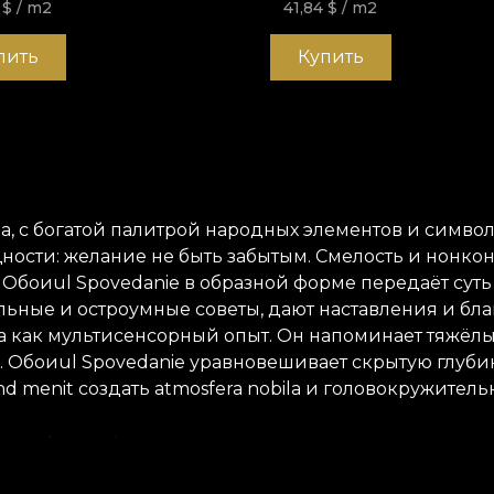
4
$
/ m2
41,84
$
/ m2
пить
Купить
, с богатой палитрой народных элементов и символов
ости: желание не быть забытым. Смелость и нонко
Обоиul Spovedanie в образной форме передаёт сут
льные и остроумные советы, дают наставления и бла
a
как мультисенсорный опыт. Он напоминает тяжёлый
. Обоиul Spovedanie уравновешивает скрытую глуб
ind menit
создать
atmosfera
nobila
и головокружительн
- Colectia Poema Romana