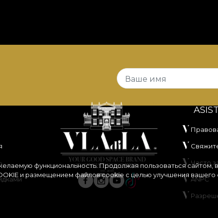
Ваше имя
ASIS
Правов
я
Свяжите
ь
Часто 
 желаемую функциональность. Продолжая пользоваться сайтом, 
OKIE
и размещением файлов cookie с целью улучшения вашего 
идками
ANPC
Разреш
ания