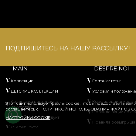
ПОДПИШИТЕСЬ НА НАШУ РАССЫЛКУ!
MAIN
DESPRE NOI
Коллекции
Formular retur
ДЕТСКИЕ КОЛЛЕКЦИИ
Условия и положени
Коллекции настенного
Конфиденциальност
Этот сайт использует файлы cookie, чтобы предоставить вам
искусства
соглашаетесь с
ПОЛИТИКОЙ ИСПОЛЬЗОВАНИЯ ФАЙЛОВ CO
Правила акции со ск
Создайте свой продукт
НАСТРОЙКИ COOKIE
Правила розыгрыша
VLADIØLOGY
Политика использов