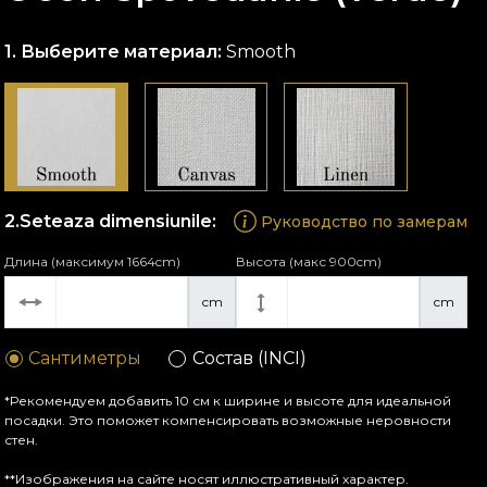
Выберите материал:
Smooth
Seteaza dimensiunile:
Руководство по замерам
Длина (максимум 1664cm)
Высота (макс 900cm)
cm
cm
Сантиметры
Состав (INCI)
*Рекомендуем добавить 10 см к ширине и высоте для идеальной
посадки. Это поможет компенсировать возможные неровности
стен.
**Изображения на сайте носят иллюстративный характер.