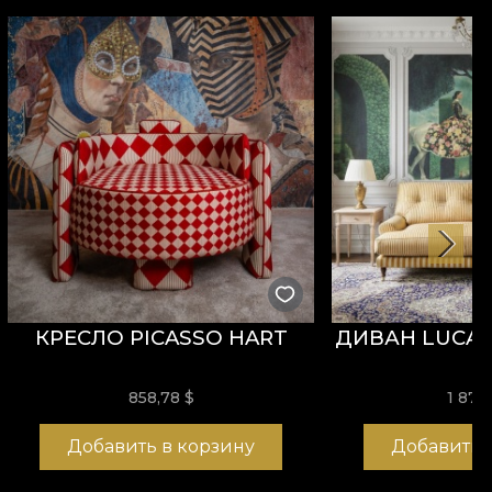
КРЕСЛО PICASSO HART
ДИВАН LUCAN
858,78
$
1 871
Добавить в корзину
Добавить 