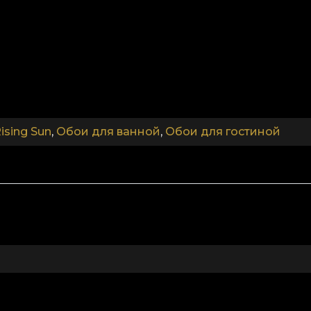
создавая иллюзию увеличенного полотна. Наконец, L
.
.
ising Sun
,
Обои для ванной
,
Обои для гостиной
.
Colectia The Rising Sun
ие. Коллекция «The Rising Sun» вникает в скрытую л
ревращает пространство вашего дома в небольшие 