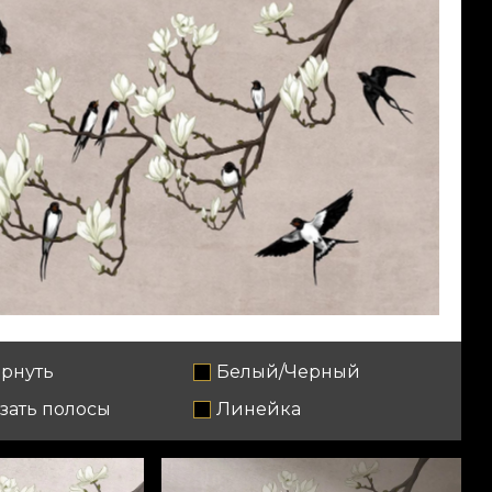
рнуть
Белый/Черный
зать полосы
Линейка