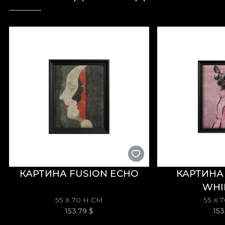
Вдохновлённая пасторальными сценами с рокайл
тканей и шелков, выражаются через нежные цве
художников Francois Boucher (The Chinese Garden)
вашему дому праздничный и величественный вид.
идеализированный образ мира.
*Из любви и уважения к природе все наши обои и
**House of VLAdiLA рекомендует использовать со
процесс обновления интерьера, соответствующий
КАРТИНА FUSION ECHO
КАРТИНА
WHI
55 X 70 H СМ
55 X 
153,79
$
15