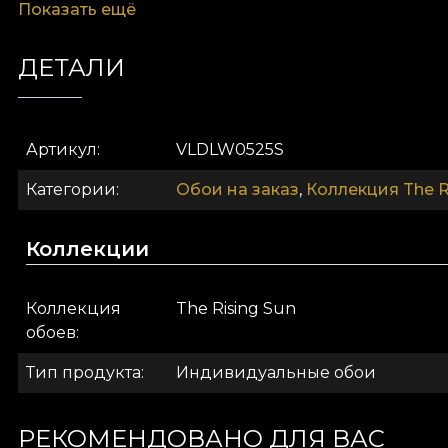
Показать ещё
приятная на ощупь. Canvas добавляет текстуру, 
стены фактурой, напоминающей плотный лен.
ДЕТАЛИ
Артикул
VLDLW0525S
Категории
Обои на заказ
,
Коллекция The R
Коллекции
Коллекция
The Rising Sun
обоев
Тип продукта
Индивидуальные обои
Грация, утончённость, элегантность и разнообраз
тысячелетних восточно-азиатских традициях и п
атмосферу XVIII века.
РЕКОМЕНДОВАНО ДЛЯ ВАС