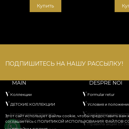
Купить
Ку
ПОДПИШИТЕСЬ НА НАШУ РАССЫЛКУ!
MAIN
DESPRE NOI
Коллекции
Formular retur
ДЕТСКИЕ КОЛЛЕКЦИИ
Условия и положени
Коллекции настенного
Конфиденциальност
Этот сайт использует файлы cookie, чтобы предоставить вам
искусства
соглашаетесь с
ПОЛИТИКОЙ ИСПОЛЬЗОВАНИЯ ФАЙЛОВ CO
Правила акции со ск
Создайте свой продукт