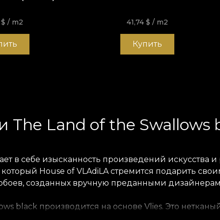
4
$
/ m2
41,74
$
/ m2
пить
Купить
 The Land of the Swallows 
етает в себе изысканность произведений искусства 
, который House of VLAdiLA стремится подарить св
 обоев, созданных вручную преданными дизайнерам
lows black производится на основе Vlies. Это нетка
 чтобы вы могли выбрать ощущение, которое принес