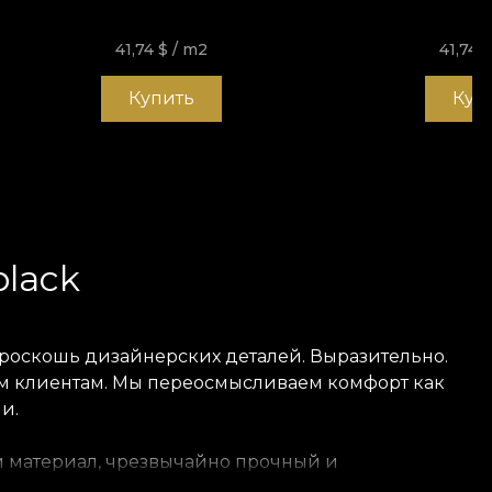
41,74
$
/ m2
41,74
$
Купить
Куп
black
и роскошь дизайнерских деталей. Выразительно.
оим клиентам. Мы переосмысливаем комфорт как
и.
ный материал, чрезвычайно прочный и
ёте в дом. Текстура Smooth — матовая, гладкая и