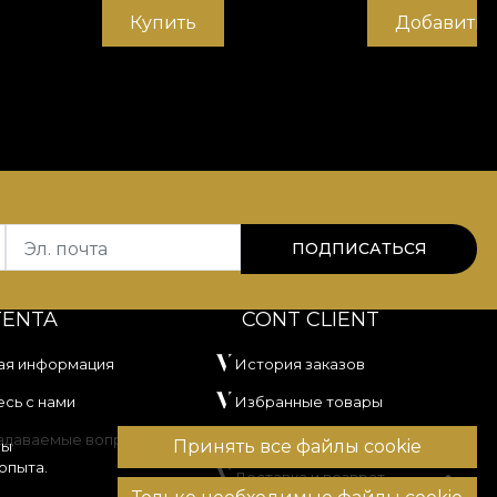
Купить
Добавить 
Эл. почта
ПОДПИСАТЬСЯ
TENTA
CONT CLIENT
ая информация
История заказов
сь с нами
Избранные товары
задаваемые вопросы
Способы оплаты
Принять все файлы cookie
вы
опыта.
Доставка и возврат