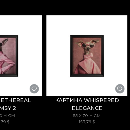
ьными элементами, коллекция возвращает в древн
ты с восточными оттенками, тонко подсвеченные с
 и Jean-Baptiste Pillement (Chinoiserie) стали осно
 Атмосфера коллекции строится из гармоничных об
зготовлены из натуральных, экологичных и биоразл
бственный клей при наклеивании обоев. Так вы пол
 высочайшим стандартам качества.
 ETHEREAL
КАРТИНА WHISPERED
MSY 2
ELEGANCE
70 H СМ
55 X 70 H СМ
3,79
$
153,79
$