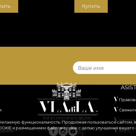
пить
Купить
Ваше имя
ASIS
Правов
я
Свяжите
ь
Часто 
 желаемую функциональность. Продолжая пользоваться сайтом, 
OKIE
и размещением файлов cookie с целью улучшения вашего 
идками
ANPC