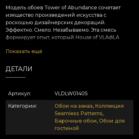
Модель обоев Tower of Abundance сочетает
изящество произведений искусства с
роскошью дизайнерских декораций.
Эффектно. Смело. Незабываемо. Эта смесь
формирует опыт, который House of VLAdiLA
хочет подарить своим клиентам. Мы
Показать ещё
переопределяем комфорт как естественное
состояние. Предлагаем его в виде уникальных
обоев, нарисованных вручную преданными
ДЕТАЛИ
своему делу дизайнерами.
Как и все наши обои, модель Tower of
Артикул
VLDLW0140S
Abundance изготовлена на основе Vlies. Это
нетканый материал, очень прочный и
Категории
Обои на заказ
,
Коллекция
долговечный. Мы предлагаем три разных
Seamless Patterns
,
текстуры, чтобы вы могли выбрать, какое
Барочные обои
,
Обои для
ощущение привнести в дом. Текстура Smooth —
гостиной
матовая, гладкая и приятная на ощупь. Canvas