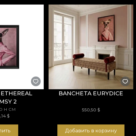
 ETHEREAL
BANCHETA EURYDICE
MSY 2
70 H СМ
550,50
$
4,14
$
пить
Добавить в корзину