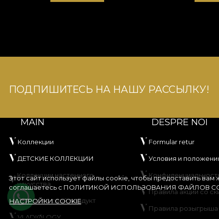
ПОДПИШИТЕСЬ НА НАШУ РАССЫЛКУ!
MAIN
DESPRE NOI
Коллекции
Formular retur
ДЕТСКИЕ КОЛЛЕКЦИИ
Условия и положени
Коллекции настенного
Конфиденциальност
Этот сайт использует файлы cookie, чтобы предоставить вам
искусства
соглашаетесь с
ПОЛИТИКОЙ ИСПОЛЬЗОВАНИЯ ФАЙЛОВ CO
Правила акции со ск
Создайте свой продукт
НАСТРОЙКИ COOKIE
Правила розыгрыша
VLADIØLOGY