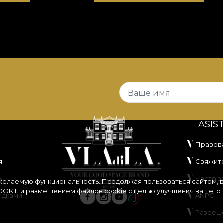
Ваше имя
ASIS
Правов
я
Свяжите
ь
Часто 
 желаемую функциональность. Продолжая пользоваться сайтом, 
OKIE
и размещением файлов cookie с целью улучшения вашего 
идками
ANPC
Разреш