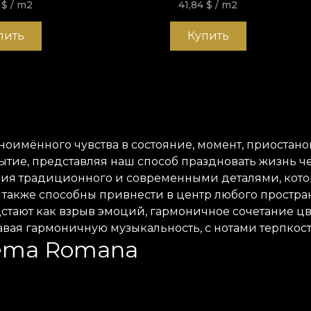
4
$
/ m2
41,84
$
/ m2
пить
Купить
ноимённого чувства
в
состояние, момент, приоста
ытие,
представляя
наш способ
праздновать
жизнь
ч
ния
традиционного
и
современными деталями, кот
и также способны привнести
в
центр
любого
простра
стают
как взрыв
эмоций
,
гармоничное
сочетание
цв
авая
гармоничную
музыкальность, с
нотами
терпкос
Poema Romana
очный, развивающийся и удивительный дух румын. 