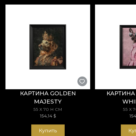
КАРТИНА GOLDEN
КАРТИНА
MAJESTY
WHI
55 X 70 H СМ
55 X 
154,14
$
15
Купить
Ку