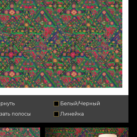
рнуть
Белый/Черный
зать полосы
Линейка