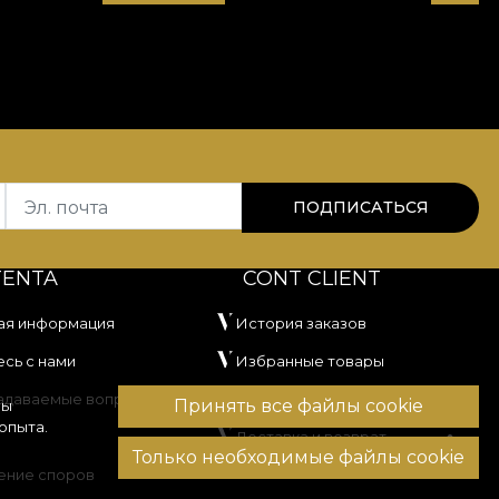
Эл. почта
ПОДПИСАТЬСЯ
TENTA
CONT CLIENT
ая информация
История заказов
сь с нами
Избранные товары
задаваемые вопросы
Способы оплаты
Принять все файлы cookie
вы
опыта.
Доставка и возврат
Только необходимые файлы cookie
ение споров