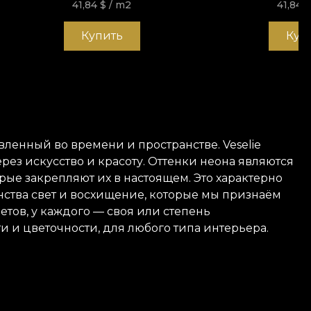
41,84
$
/ m2
41,84
Купить
Куп
новленный
во
времени
и
пространстве
. Veselie
ерез
искусство
и
красоту.
Оттенки
неона
являются
орые
закрепляют
их
в
настоящем. Это характерно
нства
свет
и
восхищение
, которые мы
признаём
етов, у каждого — своя
или
степень
ти
и
цветочности,
для
любого
типа
интерьера.
Она отправляется смело и плавно в путешествие