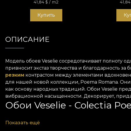
41,84
$
/ m2
41,8
Купить
Ку
ОПИСАНИЕ
Модель обоев Veselie
сосредотачивает
полноту
од
привносит
экстаз
творчества
и
благодарность
за б
резким
контрастом между элементами
вдохнове
для нашей новой
коллекции
,
Poema
Romana
. Он
как
основу
народных
традиций. Обои Veselie
пред
вибрационной
насыщенности.
Декорирует
, прид
Обои Veselie - Colectia 
Показать ещё
Colectia
Poema Romana
графически воплощает пр