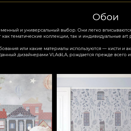
Обои
менный и универсальный выбор. Они легко вписываются
 как тематические коллекции, так и индивидуальные art p
бования или какие материалы используются — кисти и а
данный дизайнерами VLAdiLA, рождается прежде всего и
анием к деталям, с любовью и терпением. Нас вдохновл
мить дом своей мечты.