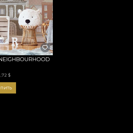
 NEIGHBOURHOOD
1,72
$
упить