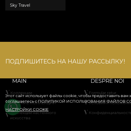
Sky Travel
ПОДПИШИТЕСЬ НА НАШУ РАССЫЛКУ!
MAIN
DESPRE NOI
Коллекции
Formular retur
Этот сайт использует файлы cookie, чтобы предоставить вам
соглашаетесь с
ПОЛИТИКОЙ ИСПОЛЬЗОВАНИЯ ФАЙЛОВ CO
ДЕТСКИЕ КОЛЛЕКЦИИ
Условия и положени
НАСТРОЙКИ COOKIE
Коллекции настенного
Конфиденциальност
искусства
Правила акции со ск
Создайте свой продукт