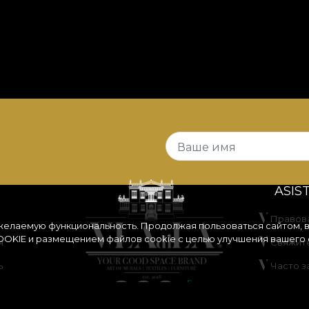
Ваше имя
ASIS
Правов
 желаемую функциональность. Продолжая пользоваться сайтом, 
OKIE
и размещением файлов cookie с целью улучшения вашего 
я
Свяжите
ь
Часто 
идками
ANPC