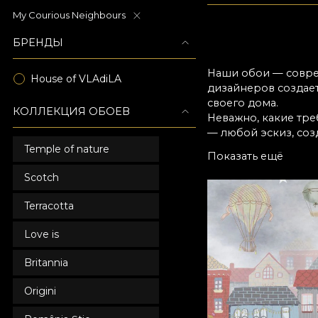
My Courious Neighbours
БРЕНДЫ
Наши обои — совре
House of VLAdiLA
дизайнеров создает
своего дома.
КОЛЛЕКЦИЯ ОБОЕВ
Неважно, какие тре
— любой эскиз, соз
максимальным вним
Temple of nature
Показать ещё
доверяют нам офор
Scotch
Terracotta
Love is
Britannia
Origini