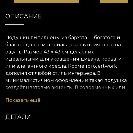
ОПИСАНИЕ
Подушки выполнены из бархата — богатого и
благородного материала, очень приятного на
ощупь. Размер 43 x 43 см делает их
идеальными для украшения дивана, кровати
или элегантного кресла. Кроме того, artwork
дополняют любой стиль интерьера. В
минималистичном оформлении такая подушка
создаёт цветовые акценты. В современных или
эклектичных интерьерах artwork сочетается по
Показать ещё
цвету с другими текстилями и декоративными
элементами, создавая элегантную и
гармоничную картину.
ДЕТАЛИ
Дизайнерский дом VLAdiLA даёт клиентам