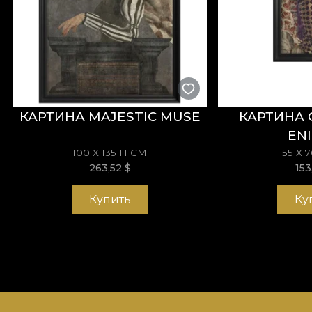
КАРТИНА MAJESTIC MUSE
КАРТИНА 
EN
100 X 135 H СМ
55 X 
263,52
$
15
Купить
Ку