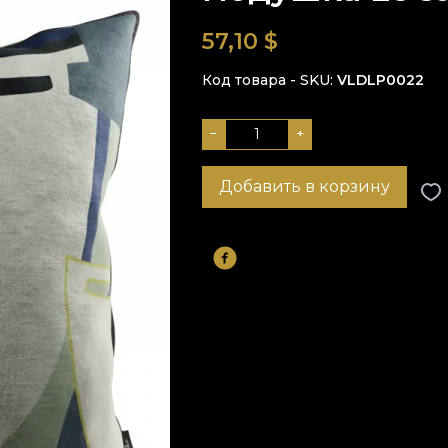
57,10
$
Код товара - SKU
VLDLP0022
−
+
Добавить в корзину