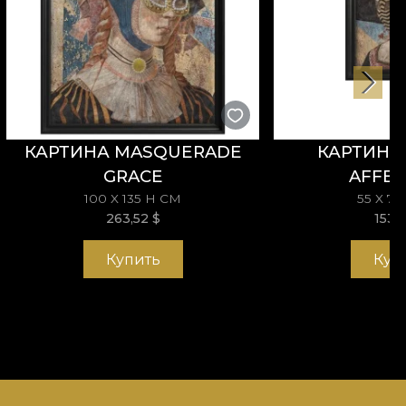
КАРТИНА MASQUERADE
КАРТИНА 
GRACE
AFFEC
100 X 135 H СМ
55 X 7
263,52
$
153,
Купить
Куп