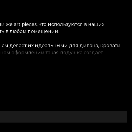
 же art pieces, что используются в наших
ть в любом помещении.
3 см делает их идеальными для дивана, кровати
ичном оформлении такая подушка создаёт
ми текстилями и украшениями, создавая
 дизайн, который мы создаём, наполнен энергией
бель — помогают персонализировать ваше
о основателей, Драгоса и Оаны Владила. Они