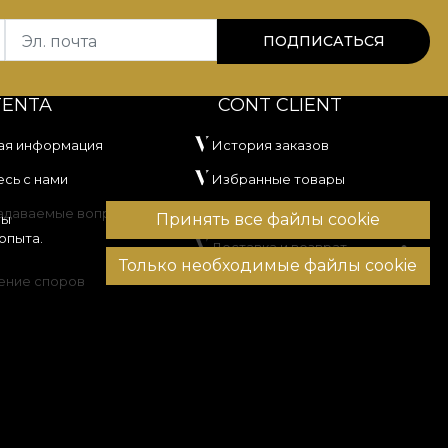
Эл. почта
ПОДПИСАТЬСЯ
TENTA
CONT CLIENT
ая информация
История заказов
сь с нами
Избранные товары
задаваемые вопросы
Способы оплаты
Принять все файлы cookie
вы
опыта.
Доставка и возврат
Только необходимые файлы cookie
ение споров