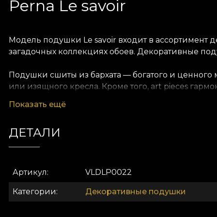
Perna Le savoir
Модель подушки Le savoir входит в ассортимент д
загадочных коллекциях обоев. Декоративные по
Подушки сшиты из бархата — богатого и ценного м
или изящного кресла. Кроме того, art pieces га
цветовые акценты. В современном или эклектично
Показать ещё
элегантный и гармоничный образ.
ДЕТАЛИ
Дом дизайна VLAdiLA даёт клиентам возможность 
истории, с которой он начался. Дополняющие из
пространство. Так оно становится личным и аутен
Артикул
VLDLP0022
Категории
Декоративные подушки
House of VLAdiLA — семейный бизнес, основанный 