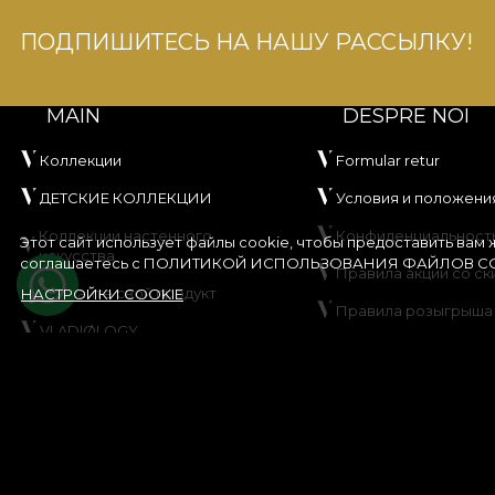
ПОДПИШИТЕСЬ НА НАШУ РАССЫЛКУ!
MAIN
DESPRE NOI
Коллекции
Formular retur
ДЕТСКИЕ КОЛЛЕКЦИИ
Условия и положени
Коллекции настенного
Конфиденциальност
Этот сайт использует файлы cookie, чтобы предоставить вам
искусства
соглашаетесь с
ПОЛИТИКОЙ ИСПОЛЬЗОВАНИЯ ФАЙЛОВ CO
Правила акции со ск
Создайте свой продукт
НАСТРОЙКИ COOKIE
Правила розыгрыша
VLADIØLOGY
Политика использов
Контакты
файлов cookie
Карта сайта
© House of VLAdiLA 2026