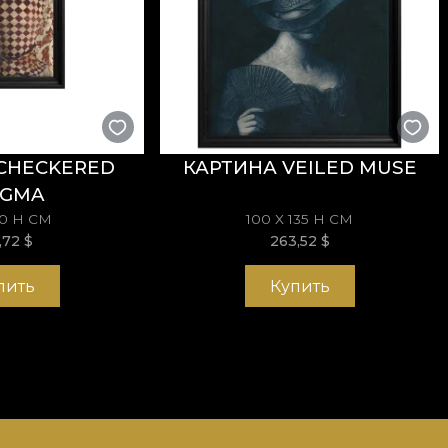
CHECKERED
КАРТИНА VEILED MUSE
IGMA
70 H СМ
100 X 135 H СМ
3,72
$
263,52
$
пить
Купить