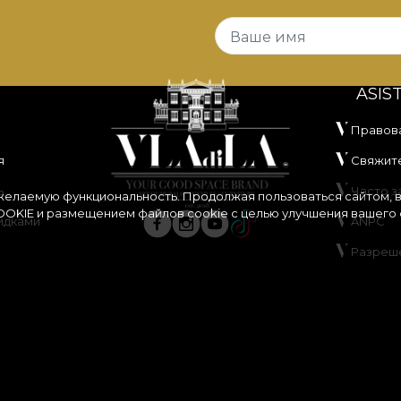
Ваше имя
ASIS
Правов
я
Свяжите
ь
Часто 
 желаемую функциональность. Продолжая пользоваться сайтом, 
OKIE
и размещением файлов cookie с целью улучшения вашего 
идками
ANPC
Разреш
ания