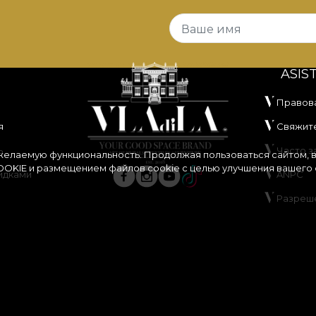
Ваше имя
ASIS
Правов
я
Свяжите
ь
Часто 
 желаемую функциональность. Продолжая пользоваться сайтом, 
OKIE
и размещением файлов cookie с целью улучшения вашего 
идками
ANPC
Разреш
ания