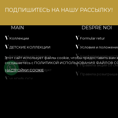
ПОДПИШИТЕСЬ НА НАШУ РАССЫЛКУ!
MAIN
DESPRE NOI
Коллекции
Formular retur
ДЕТСКИЕ КОЛЛЕКЦИИ
Условия и положени
Коллекции настенного
Конфиденциальност
Этот сайт использует файлы cookie, чтобы предоставить вам
искусства
соглашаетесь с
ПОЛИТИКОЙ ИСПОЛЬЗОВАНИЯ ФАЙЛОВ CO
Правила акции со ск
Создайте свой продукт
НАСТРОЙКИ COOKIE
Правила розыгрыша
VLADIØLOGY
Политика использов
Контакты
файлов cookie
Карта сайта
© House of VLAdiLA 2026