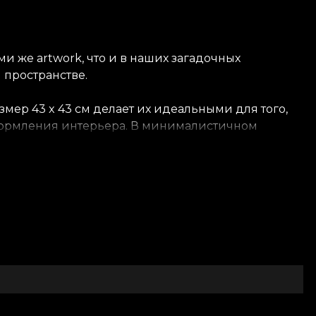
 же artwork, что и в наших загадочных
 пространстве.
змер 43 x 43 см делает их идеальными для того,
 оформления интерьера. В минималистичном
rtwork цветово сочетаются с другими текстилями
ый дизайн, который мы создаём, наполнен
редметы и мебель — помогают вам
вателей, Dragos и Oana Vladila. Они представили