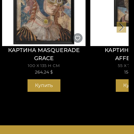
КАРТИНА MASQUERADE
КАРТИНА 
GRACE
AFFEC
100 X 135 H СМ
55 X 7
264,24
$
154,
Купить
Куп