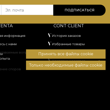
Эл. почта
ПОДПИСАТЬСЯ
TENTA
CONT CLIENT
ая информация
История заказов
сь с нами
Избранные товары
задаваемые вопросы
Способы оплаты
Принять все файлы cookie
вы
опыта.
Доставка и возврат
Только необходимые файлы cookie
ение споров