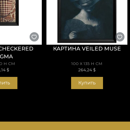
CHECKERED
КАРТИНА VEILED MUSE
IGMA
70 H СМ
100 X 135 H СМ
4,14
$
264,24
$
пить
Купить