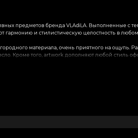
вных предметов бренда VLAdiLA. Выполненные с теми
т гармонию и стилистическую целостность в любом
городного материала, очень приятного на ощупь. Ра
ресло. Кроме того, artwork дополняют любой стиль
центы. В современном или эклектичном интерьере a
ый и гармоничный образ.
ть насладиться своим пространством. Поэтому кажд
няющие продукты — обои, текстиль, декоративные п
личным и аутентичным.
О House of VLAdiLA
2018 из любви к искусству и страсти к красоте осно