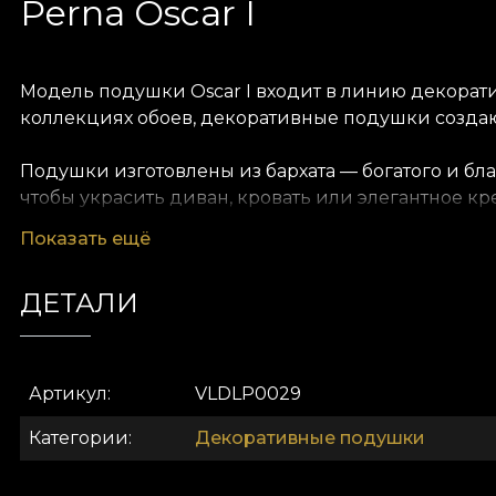
Perna Oscar I
Модель подушки Oscar I входит в линию декорати
коллекциях обоев, декоративные подушки создаю
Подушки изготовлены из бархата — богатого и бла
чтобы украсить диван, кровать или элегантное к
пространстве такая подушка создаёт цветовые ак
Показать ещё
и декоративными элементами, создавая элегантн
ДЕТАЛИ
Дизайн-студия VLAdiLA даёт клиентам возможнос
энергией истории, с которой он начался. Допол
персонализировать интерьер. Так он становится 
Артикул
VLDLP0029
Категории
Декоративные подушки
House of VLAdiLA — семейный бизнес, рожденный в 