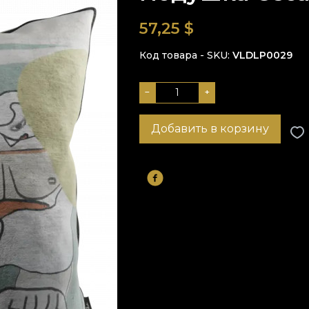
57,25
$
Код товара - SKU
VLDLP0029
−
+
Добавить в корзину