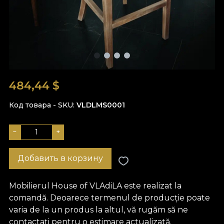
484,44
$
Код товара - SKU
VLDLMS0001
−
+
Добавить в корзину
Mobilierul House of VLAdiLA este realizat la
comandă. Deoarece termenul de producție poate
varia de la un produs la altul, vă rugăm să ne
contactați pentru o estimare actualizată.