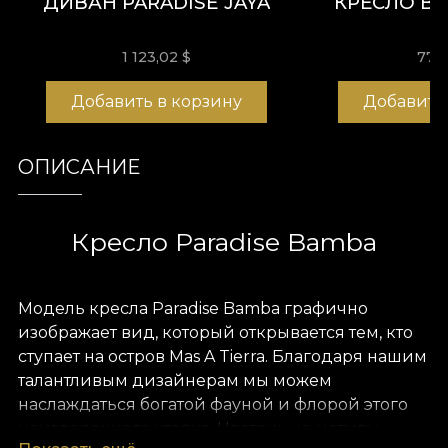
ДИВАН PARADISE JAYA
КРЕСЛО B
1 123,02 $
770
Добавить в корзину
Добавить
ОПИСАНИЕ
Кресло Paradise Bamba
Модель кресла Paradise Bamba графично
изображает вид, который открывается тем, кто
ступает на остров Mas A Tierra. Благодаря нашим
талантливым дизайнерам мы можем
наслаждаться богатой фауной и флорой этого
неизведанного уголка. Цветочные мотивы