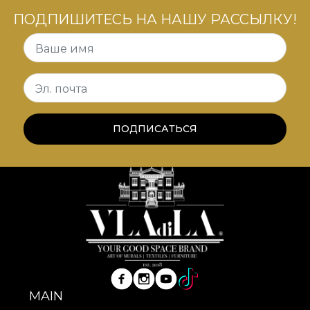
формирует обстановку вашего пространства. Тот
ПОДПИШИТЕСЬ НА НАШУ РАССЫЛКУ!
самый дом, уникальный и личный, который мы
все ищем.
Ваше имя
Эл. почта
ПОДПИСАТЬСЯ
MAIN