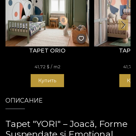
TAPET ORIO
TAPE
41,72
$
/ m2
41,72
Купить
Ку
ОПИСАНИЕ
Tapet "YORI" – Joacă, Forme
Suspendate și Emotional