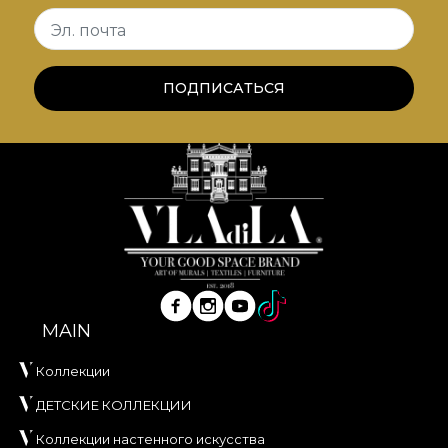
textile și accesorii premium
.
Эл. почта
Alegând "YORI", alegeți să transformați spațiul într-
un sanctuar al emoțiilor pozitive, al jocului și al
ПОДПИСАТЬСЯ
designului
collectible
de înaltă clasă.
MAIN
Коллекции
ДЕТСКИЕ КОЛЛЕКЦИИ
Коллекции настенного искусства