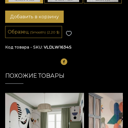
Добавить в корзину
Образец
(Smooth)
(2,20
$
)
Код товара - SKU
VLDLW1634S
ПОХОЖИЕ ТОВАРЫ