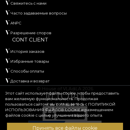
Свяжитесь с нами
Часто задаваемые вопросы
ANPC
Разрешение споров
CONT CLIENT
История заказов
Избранные товары
Способы оплаты
Доставка и возврат
© House of VLAdiLA 2026
Этот сайт использует файлы cookie, чтобы предоставить
вам желаемую функциональность. Продолжая
пользоваться сайтом, вы соглашаетесь с
ПОЛИТИКОЙ
ИСПОЛЬЗОВАНИЯ ФАЙЛОВ COOKIE
и размещением
файлов cookie с целью улучшения вашего опыта.
Принять все файлы cookie