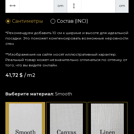
cm
cm
Сантиметры
Состав (INCI)
*Рекомендуем добавить 10 см к ширине и высоте для идеальной
посадки. Это поможет компенсировать возможные неровности
стен.
**Изображения на сайте носят иллюстративный характер.
Реальный товар может незначительно отличаться по оттенку от
того, что вы видите онлайн.
41,72
$
/ m2
Выберите материал:
Smooth