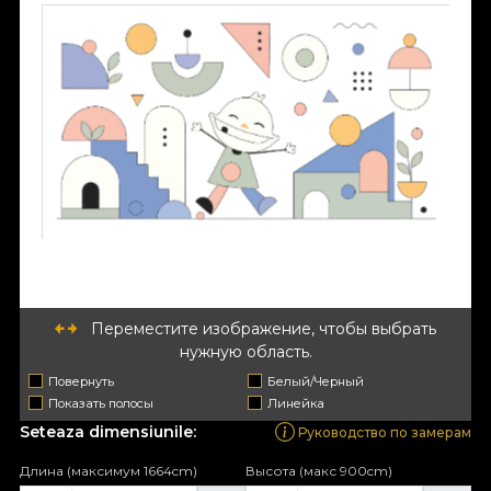
Переместите изображение, чтобы выбрать
нужную область.
Повернуть
Белый/Черный
Показать полосы
Линейка
Seteaza dimensiunile:
Руководство по замерам
Длина (максимум 1664cm)
Высота (макс 900cm)