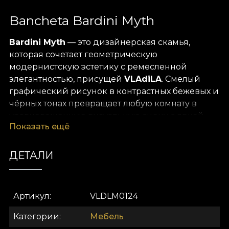
Bancheta Bardini Myth
Bardini Myth
— это дизайнерская скамья,
которая сочетает геометрическую
модернистскую эстетику с ремесленной
элегантностью, присущей
VLAdiLA
. Смелый
графический рисунок в контрастных бежевых и
чёрных тонах превращает любую комнату в
уравновешенную визуальную сцену с яркой
Показать ещё
индивидуальностью. Матовая фактура ткани и
точные линии узора напоминают
архитектурный язык современности, где
ДЕТАЛИ
искусство плавно переплетается с
функциональностью.
Артикул
VLDLM0124
Прочная конструкция и продуманные
пропорции обеспечивают комфорт и
Категории
Мебель
устойчивость, а тонкие швейные детали