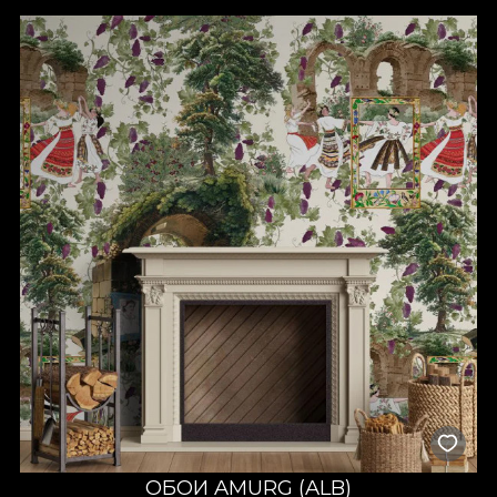
Тоска по традициям — для тех, кто забыл о них. Тоска по
подлинности — для тех, кто хочет вернуться к корням. Тоска
по всему, что значит «дом» — для тех, кто хочет вспомнить.
Дизайн каждого artwork отражает отдельную истину
прошлого, настоящего и будущего. Это погружение внутрь
себя, чтобы осмыслить свою идентичность. Что делает
тебя румыном? Какие истории о гордых парнях в
хороводах с гордыми девушками рождаются в душе? Какие
воспоминания всплывают, когда смотришь на истории,
запечатлённые в изображениях? Резкий зимний запах у
печи, и на фоне — колядующие. Может быть день на
поляне, когда ноги касаются сочной травы, которую
согревает солнце. Летом — на крылечке у бабушки,
скручивая пряжу и напевая старинные народные песни.
Может быть вкус зрелого винограда, лопающегося на
губах. Или осенний виноградный сок, наливаемый в бокалы
на щедром празднике.
Румынство рождается там, где есть природа, где есть игра
и хорошее настроение.
Dor
ОБОИ AMURG (ALB)