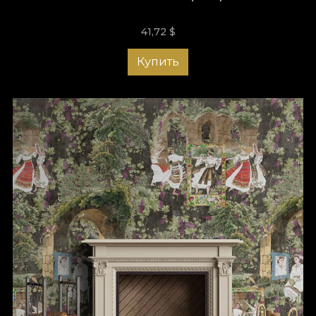
Эта коллекция — крупица чувствительности. Она — дань
культуре и национальным традициям. Почитание
41,72
$
символизма, обычаев и мистической ауры, которая
окутывает наш фольклор. В греческой мифологии слово
Купить
«nostos» означает путешествие героя на родину. Это
возвращение не только физическое, но и внутреннее —
возвращение к себе. Приглашаем вас вместе вернуться к
сути румынской идентичности.