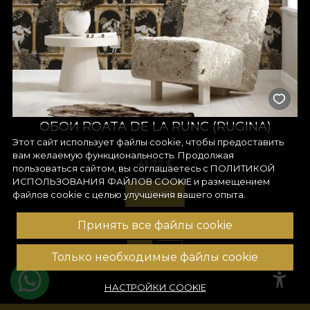
ОБОИ ROATA DE LA RUNC (RUGINA)
Этот сайт использует файлы cookie, чтобы предоставить
вам желаемую функциональность. Продолжая
41,72
$
пользоваться сайтом, вы соглашаетесь с
ПОЛИТИКОЙ
ИСПОЛЬЗОВАНИЯ ФАЙЛОВ COOKIE
и размещением
Купить
файлов cookie с целью улучшения вашего опыта.
Принять все файлы cookie
1
2
Только необходимые файлы cookie
НАСТРОЙКИ COOKIE