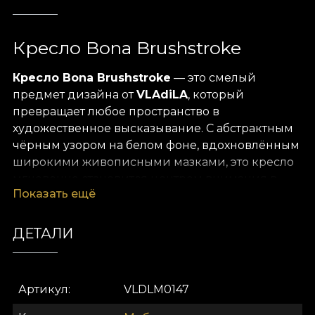
Кресло Bona Brushstroke
Кресло Bona Brushstroke
— это смелый
предмет дизайна от
VLAdiLA
, который
превращает любое пространство в
художественное высказывание. С абстрактным
чёрным узором на белом фоне, вдохновлённым
широкими живописными мазками, это кресло
мгновенно становится центром внимания в
Показать ещё
современном или эклектичном интерьере.
Классическая форма, дополненная
picioarele
ДЕТАЛИ
din lemn masiv cu rotițe aurii
и
элегантной
чёрной окантовкой
, создаёт идеальный
контраст между традицией и современным
Артикул
VLDLM0147
выразительным акцентом. Обивочная ткань
приятна на ощупь и обеспечивает