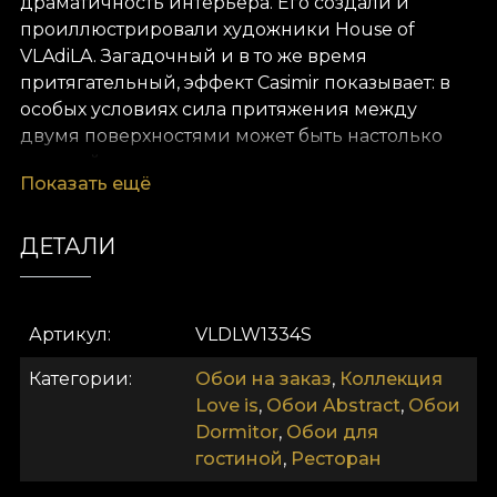
драматичность интерьера. Его создали и
проиллюстрировали художники House of
VLAdiLA. Загадочный и в то же время
притягательный, эффект Casimir показывает: в
особых условиях сила притяжения между
двумя поверхностями может быть настолько
сильной, что противоречит известным законам
Показать ещё
физики. Это даёт представление о тонкости и
сложности (квантовых) взаимодействий во
Вселенной. Наши художники представили две
ДЕТАЛИ
зеркала, интенсивно и необъяснимо
притягивающиеся друг к другу. Дополняющие
узоры обрамляют эти две композиционные
Артикул
VLDLW1334S
плоскости. Цветовая палитра — всего один
контраст: белое и чёрное. Классическая
Категории
Обои на заказ
,
Коллекция
светотеневая гамма, не требующая
Love is
,
Обои Abstract
,
Обои
представлений. В этих обоях всё просто и
Dormitor
,
Обои для
интуитивно. Если вас он привлекает, возможно,
гостиной
,
Ресторан
вы тоже — жертва эффекта Casimir. Мы