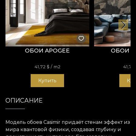
ОБОИ APOGEE
ОБОИ A
41,72
$
/ m2
41,72
Купить
Ку
ОПИСАНИЕ
Модель обоев Casimir придаёт стенам эффект из
мира квантовой физики, создавая глубину и